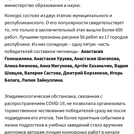
министерство образования и науки.
Конкурс состоял из двух этапов: муниципального и
республиканского. О его популярности свидетельствует
то, что только в заключительный этап вышли более 600
работ. Лучшими признаны рисунки 56 ребят из 17 городов
республики. Из них солидную – одну пятую -часть
победителей составили челнинцы -
Анастасия
Гоношилина
,
Анастасия Уруева, Анастасия Шигапова,
Алина Аминова, Анна Мигунова, Артём Хазаньчин, Вадим
Шевцов, Валерия Састова, Дмитрий Борзенков, Игорь
Белага, Лилия Зайнуллина
.
Эпидемиологическая обстановка, связанная с
распространением COVID-19, не позволила организовать
торжественное чествование победителей сразу же после
подведения его итогов. Тем более приятным событием в
жизни подростков и учебных заведений стало вручение
дипломов авторам лучших конкурсных работ в начале