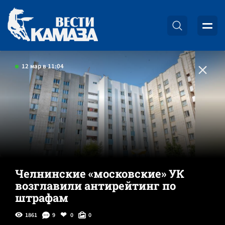
12 мар в 11:04
Челнинские «московские» УК
возглавили антирейтинг по
штрафам
1861
9
0
0