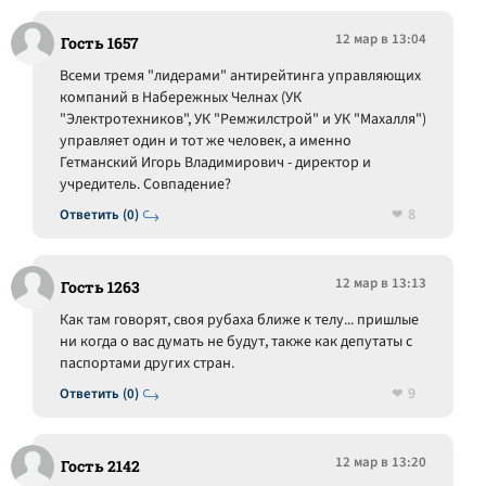
12 мар в 13:04
Гость 1657
Всеми тремя "лидерами" антирейтинга управляющих
компаний в Набережных Челнах (УК
"Электротехников", УК "Ремжилстрой" и УК "Махалля")
управляет один и тот же человек, а именно
Гетманский Игорь Владимирович - директор и
учредитель. Совпадение?
8
Ответить (0)
12 мар в 13:13
Гость 1263
Как там говорят, своя рубаха ближе к телу... пришлые
ни когда о вас думать не будут, также как депутаты с
паспортами других стран.
9
Ответить (0)
12 мар в 13:20
Гость 2142