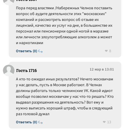
Пора перед властями /Набережных Челнов поставить
вопрос об аудите деятельности этих "московских"
компаний и рассмотреть вопрос об отзыве их
лицензий, качество их услуг на дне, в большинстве их
персонал или пенсионерки одной ногой в маразме
или личности злоупотребляющие алкоголем а может
и наркотиками
8
Ответить (0)
12 мар в 13:01
Гость 1716
А кто-то ожидал иных результатов? Нечего москвичам
у нас делать, пусть в Москве работают. В Челнах
должны работать только челнинские УК. Какой идиот
вообще позволил москвичам у нас что-то решать? Кто
выдавал разрешения на деятельность? Вот ему и
нужно выписать хороший штраф, чтобы в следующий
раз головой думал
13
Ответить (0)