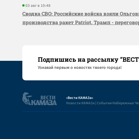
03 авг в 10:48
Сводка СВО: Российские войска взяли Ольго
производства ракет Patriot, Трамп - перегов
Подпишись на рассылку “ВЕС
Узнaвай первым о новостях твоего города!
«Вести КАМАЗа»
Новости КАМАЗа | События Набережных Ч
Полезная информация