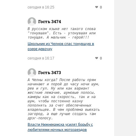
0
сегодня в 16:25
Гость 3474
В русском языке нет такого слова
"тонувшая". Есть - утонувшая или
тонущая. А мальчик - герой!!!
Школьник из Челнов спас тонувшую в
озере девочку
0
сегодня в 16:17
Гость 3473
А Челны когда? После работы прям
начинают и порой до часу ночи шум,
рев и гул. Ну или как вариант
жесткие лежачие, шумовые полосы,
камеры как на скорость, так и на
шум, чтобы постоянно казну
пополнять за счет обеспеченных
владельцев. В чем проблема выехать
загород, а еще лучше создать там
дрэг-полосу.
Власти Нижнекамска усилят борьбу с
любителями ночных мотозаездов