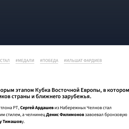
СТАЛ
#МЕДАЛИ
#ПОБЕДА
#ИЛЬШАТ ФАРДИЕВ
торым этапом Кубка Восточной Европы, в которо
ков страны и ближнего зарубежья.
тлона РТ,
Сергей Ардашев
из Набережных Челнов стал
им стилем, а челнинец
Денис Филимонов
завоевал бронзовую
у Тимашов
у.