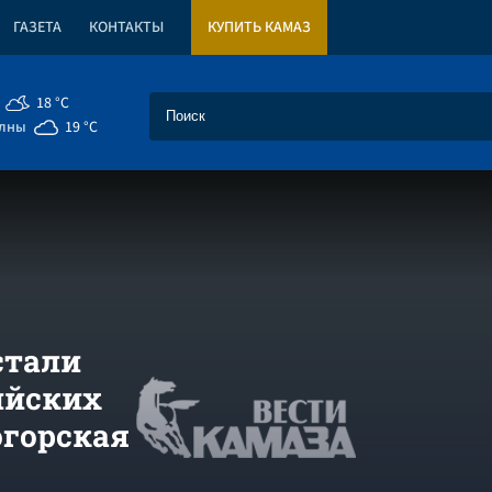
ГАЗЕТА
КОНТАКТЫ
КУПИТЬ КАМАЗ
18 °C
елны
19 °C
стали
ийских
огорская