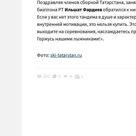
Поздравляя членов сборной Татарстана, зан
биатлона РТ
Ильшат Фардиев
обратился к ни
Если у вас нет этого тандема в душе и характе
внутренней мотивации, это нельзя купить. Эт
выходите на соревнования, наслаждаетесь про
Горжусь нашими лыжниками!».
Фото:
ski-tatarstan.ru
292
0
0
1