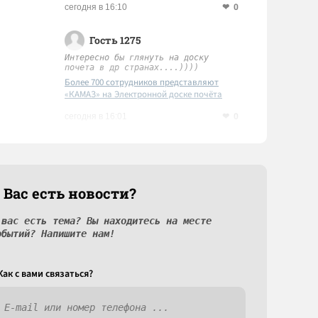
0
сегодня в 16:10
Гость 1275
Интересно бы глянуть на доску
почета в др странах....))))
Более 700 сотрудников представляют
«КАМАЗ» на Электронной доске почёта
Татарстана
0
сегодня в 16:01
 Вас есть новости?
 вас есть тема? Вы находитесь на месте
обытий? Напишите нам!
Как c вами связаться?