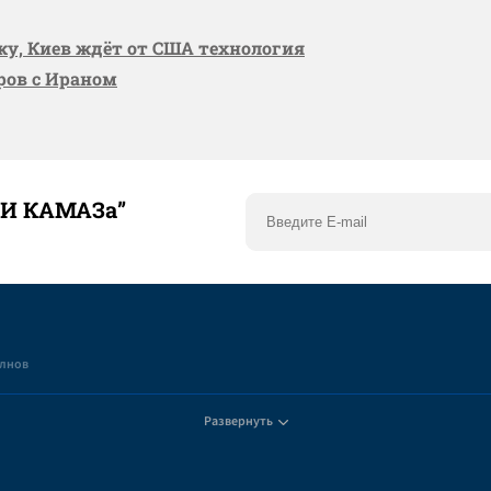
вку, Киев ждёт от США технология
оров с Ираном
ТИ КАМАЗа”
елнов
Развернуть