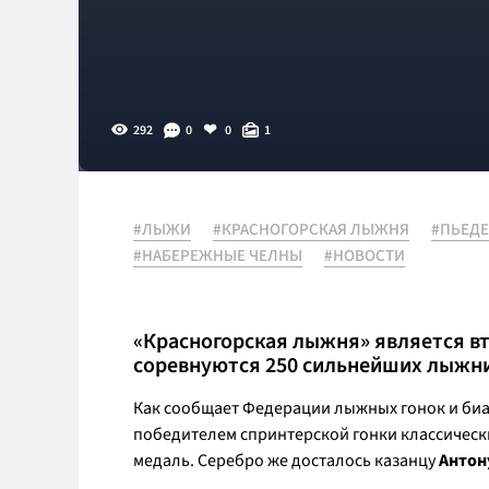
292
0
0
1
#ЛЫЖИ
#КРАСНОГОРСКАЯ ЛЫЖНЯ
#ПЬЕДЕ
#НАБЕРЕЖНЫЕ ЧЕЛНЫ
#НОВОСТИ
«Красногорская лыжня» является в
соревнуются 250 сильнейших лыжни
Как сообщает Федерации лыжных гонок и биа
победителем спринтерской гонки классическ
медаль. Серебро же досталось казанцу
Антон