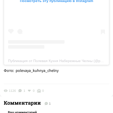
Посмотреть эту публикацию в Instagram
Публикация от Полевая Кухня Набережные Челны (@polevaya_kuhnya_chelny)
Фото: polevaya_kuhnya_chelny
1126
1
0
0
Комментарии
1