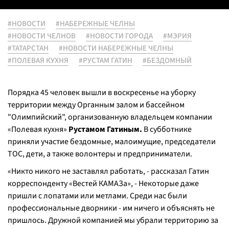
#НОВОСТИ
#НАБЕРЕЖНЫЕ ЧЕЛНЫ
#НОВОСТИ ЧЕЛНОВ
#НОВОСТИ ГОРОДА
#МЭРИЯ
#ТАТАРСТАН
#НОВОСТИ НАБЕРЕЖНЫЕ ЧЕЛНЫ
#ПОЛЕВАЯ КУХНЯ
#РУСТАМ ГАТИН
#БЕЗДОМНЫЙ
Порядка 45 человек вышли в воскресенье на уборку
территории между Органным залом и бассейном
"Олимпийский", организованную владельцем компании
«Полевая кухня»
Рустамом Гатиным.
В субботнике
приняли участие бездомные, малоимущие, председатели
ТОС, дети, а также волонтеры и предприниматели.
«
Никто никого не заставлял работать, -
рассказал Гатин
корреспонденту «Вестей КАМАЗа», -
Некоторые даже
пришли с лопатами или метлами. Среди нас были
профессиональные дворники - им ничего и объяснять не
пришлось. Дружной компанией мы убрали территорию за