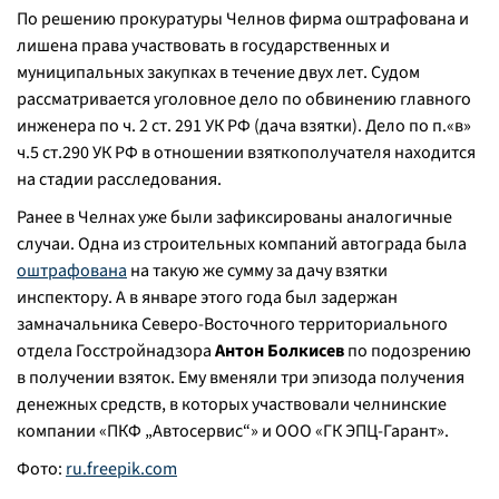
По решению прокуратуры Челнов фирма оштрафована и
лишена права участвовать в государственных и
муниципальных закупках в течение двух лет. Судом
рассматривается уголовное дело по обвинению главного
инженера по ч. 2 ст. 291 УК РФ (дача взятки). Дело по п.«в»
ч.5 ст.290 УК РФ в отношении взяткополучателя находится
на стадии расследования.
Ранее в Челнах уже были зафиксированы аналогичные
случаи. Одна из строительных компаний автограда была
оштрафована
на такую же сумму за дачу взятки
инспектору. А в январе этого года был задержан
замначальника Северо-Восточного территориального
отдела Госстройнадзора
Антон Болкисев
по подозрению
в получении взяток. Ему вменяли три эпизода получения
денежных средств, в которых участвовали челнинские
компании «ПКФ „Автосервис“» и ООО «ГК ЭПЦ-Гарант».
Фото:
ru.freepik.com