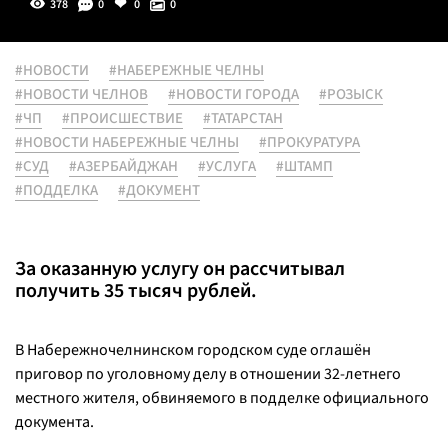
378
0
0
0
#НОВОСТИ
#НАБЕРЕЖНЫЕ ЧЕЛНЫ
#НОВОСТИ ЧЕЛНОВ
#НОВОСТИ ГОРОДА
#РОЗЫСК
#ЧП
#ПРОИСШЕСТВИЕ
#ТАТАРСТАН
#НОВОСТИ НАБЕРЕЖНЫЕ ЧЕЛНЫ
#ПРОКУРАТУРА
#СУД
#АЗЕРБАЙДЖАН
#УСЛУГА
#ШТАМП
#ПОДДЕЛКА
#ДОКУМЕНТ
За оказанную услугу он рассчитывал
получить 35 тысяч рублей.
В Набережночелнинском городском суде оглашён
приговор по уголовному делу в отношении 32-летнего
местного жителя, обвиняемого в подделке официального
документа.