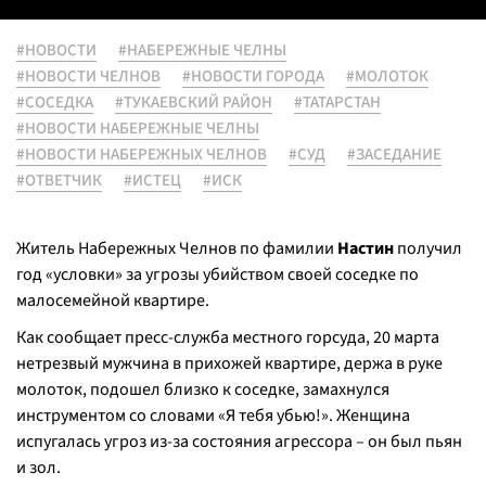
#НОВОСТИ
#НАБЕРЕЖНЫЕ ЧЕЛНЫ
#НОВОСТИ ЧЕЛНОВ
#НОВОСТИ ГОРОДА
#МОЛОТОК
#СОСЕДКА
#ТУКАЕВСКИЙ РАЙОН
#ТАТАРСТАН
#НОВОСТИ НАБЕРЕЖНЫЕ ЧЕЛНЫ
#НОВОСТИ НАБЕРЕЖНЫХ ЧЕЛНОВ
#СУД
#ЗАСЕДАНИЕ
#ОТВЕТЧИК
#ИСТЕЦ
#ИСК
Житель Набережных Челнов по фамилии
Настин
получил
год «условки» за угрозы убийством своей соседке по
малосемейной квартире.
Как сообщает пресс-служба местного горсуда, 20 марта
нетрезвый мужчина в прихожей квартире, держа в руке
молоток, подошел близко к соседке, замахнулся
инструментом со словами «
Я тебя убью!
». Женщина
испугалась угроз из-за состояния агрессора – он был пьян
и зол.