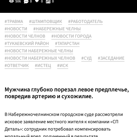
506
0
0
0
#ТРАВМА
#ШТАМПОВЩИК
#РАБОТОДАТЕЛЬ
#НОВОСТИ
#НАБЕРЕЖНЫЕ ЧЕЛНЫ
#НОВОСТИ ЧЕЛНОВ
#НОВОСТИ ГОРОДА
#ТУКАЕВСКИЙ РАЙОН
#ТАТАРСТАН
#НОВОСТИ НАБЕРЕЖНЫЕ ЧЕЛНЫ
#НОВОСТИ НАБЕРЕЖНЫХ ЧЕЛНОВ
#СУД
#ЗАСЕДАНИЕ
#ОТВЕТЧИК
#ИСТЕЦ
#ИСК
Мужчина глубоко порезал левое предплечье,
повредив артерию и сухожилие.
В Набережночелнинском городском суде рассмотрели
исковое заявление местного жителя к компании «СП
Деталь»: сотрудник потребовал компенсировать
моральный вред, полученный в результате