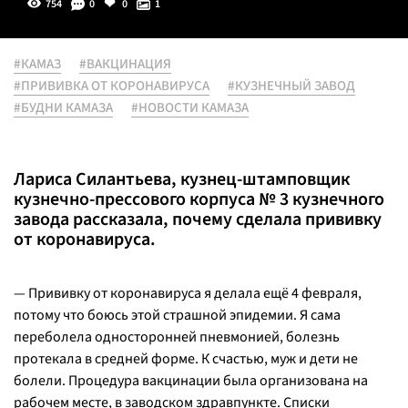
754
0
0
1
#КАМАЗ
#ВАКЦИНАЦИЯ
#ПРИВИВКА ОТ КОРОНАВИРУСА
#КУЗНЕЧНЫЙ ЗАВОД
#БУДНИ КАМАЗА
#НОВОСТИ КАМАЗА
Лариса Силантьева, кузнец-штамповщик
кузнечно-прессового корпуса № 3 кузнечного
завода рассказала, почему сделала прививку
от коронавируса.
— Прививку от коронавируса я делала ещё 4 февраля,
потому что боюсь этой страшной эпидемии. Я сама
переболела односторонней пневмонией, болезнь
протекала в средней форме. К счастью, муж и дети не
болели. Процедура вакцинации была организована на
рабочем месте, в заводском здравпункте. Списки