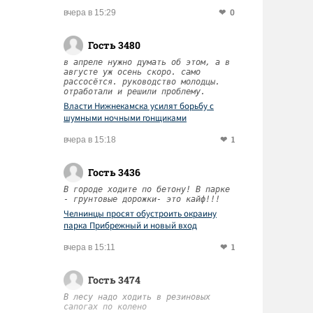
0
вчера в 15:29
Гость 3480
в апреле нужно думать об этом, а в
августе уж осень скоро. само
рассосётся. руководство молодцы.
отработали и решили проблему.
Власти Нижнекамска усилят борьбу с
шумными ночными гонщиками
1
вчера в 15:18
Гость 3436
В городе ходите по бетону! В парке
- грунтовые дорожки- это кайф!!!
Челнинцы просят обустроить окраину
парка Прибрежный и новый вход
1
вчера в 15:11
Гость 3474
В лесу надо ходить в резиновых
сапогах по колено