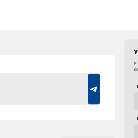
У
У
с