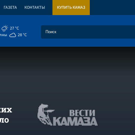
ГАЗЕТА
КОНТАКТЫ
КУПИТЬ КАМАЗ
27 °C
елны
28 °C
ких
ло