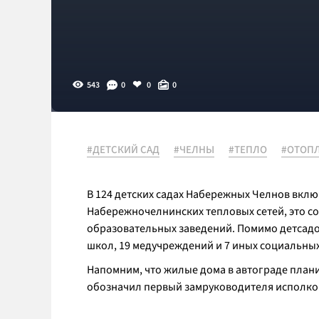
543
0
0
0
#ДЕТСКИЙ САД
#ЧЕЛНЫ
#ТЕПЛО
#ОТОП
В 124 детских садах Набережных Челнов вклю
Набережночелнинских тепловых сетей, это с
образовательных заведений. Помимо детсадов
школ, 19 медучреждений и 7 иных социальных
Напомним, что жилые дома в автограде план
обозначил первый замруководителя исполко