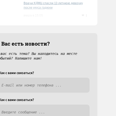
Врачи КДМЦ спасли 12-летнюю девочку
после укуса гадюки
1
вчера в 15:05
 Вас есть новости?
 вас есть тема? Вы находитесь на месте
обытий? Напишите нам!
Как c вами связаться?
Как c вами связаться?