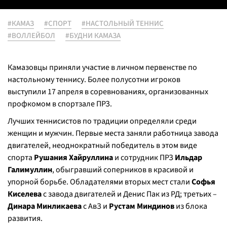
#КАМАЗ
#СПОРТ
#НАСТОЛЬНЫЙ ТЕННИС
#ВОЛЛЕЙБОЛ
#БУДНИ КАМАЗА
Камазовцы приняли участие в личном первенстве по
настольному теннису. Более полусотни игроков
выступили 17 апреля в соревнованиях, организованных
профкомом в спортзале ПРЗ.
Лучших теннисистов по традиции определяли среди
женщин и мужчин. Первые места заняли работница завода
двигателей, неоднократный победитель в этом виде
спорта
Рушания Хайруллина
и сотрудник ПРЗ
Ильдар
Галимуллин
, обыгравший соперников в красивой и
упорной борьбе. Обладателями вторых мест стали
Софья
Киселева
с завода двигателей и Денис Пак из РД; третьих –
Динара Минликаева
с АвЗ и
Рустам Миндинов
из блока
развития.