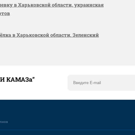
шевку в Харьковской области, украинская
ртов
сёлка в Харьковской области, Зеленский
ТИ КАМАЗа”
елнов