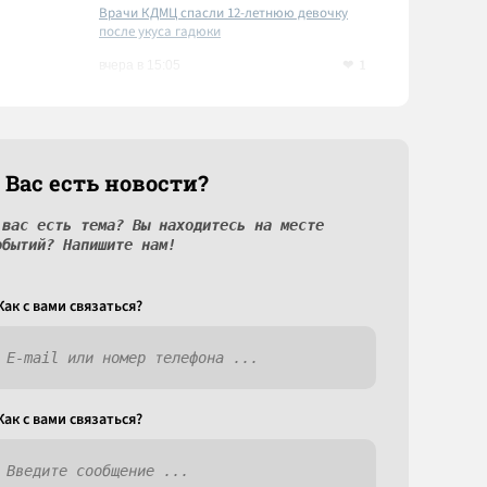
Врачи КДМЦ спасли 12-летнюю девочку
после укуса гадюки
1
вчера в 15:05
 Вас есть новости?
 вас есть тема? Вы находитесь на месте
обытий? Напишите нам!
Как c вами связаться?
Как c вами связаться?