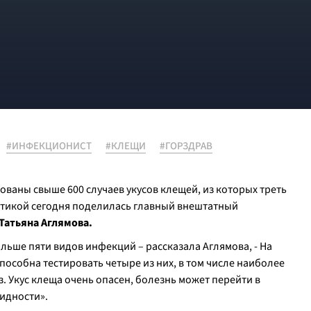
#ИНФЕКЦИОНИСТ
#КЛЕЩИ
#ГОРЗДРАВ
ованы свыше 600 случаев укусов клещей, из которых треть
истикой сегодня поделилась главный внештатный
Татьяна Аглямова.
льше пяти видов инфекций – рассказала Аглямова, - На
собна тестировать четыре из них, в том числе наиболее
 Укус клеща очень опасен, болезнь может перейти в
идности».