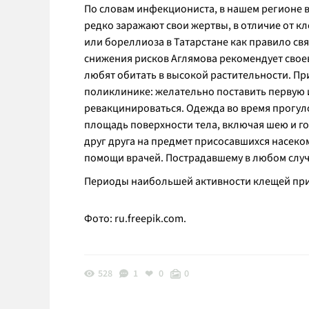
По словам инфекциониста, в нашем регионе в
редко заражают свои жертвы, в отличие от к
или бореллиоза в Татарстане как правило свя
снижения рисков Аглямова рекомендует своев
любят обитать в высокой растительности. Пр
поликлинике: желательно поставить первую ин
ревакцинироваться. Одежда во время прогул
площадь поверхности тела, включая шею и го
друг друга на предмет присосавшихся насеком
помощи врачей. Пострадавшему в любом случа
Периоды наибольшей активности клещей прих
Фото: ru.freepik.com.
528
1
0
0