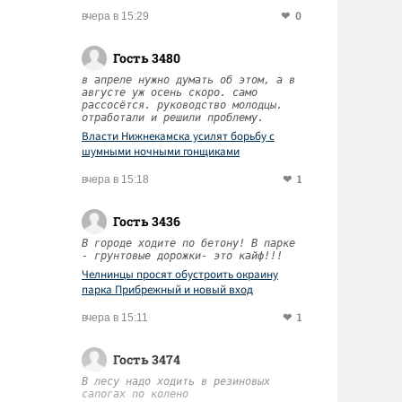
0
вчера в 15:29
Гость 3480
в апреле нужно думать об этом, а в
августе уж осень скоро. само
рассосётся. руководство молодцы.
отработали и решили проблему.
Власти Нижнекамска усилят борьбу с
шумными ночными гонщиками
1
вчера в 15:18
Гость 3436
В городе ходите по бетону! В парке
- грунтовые дорожки- это кайф!!!
Челнинцы просят обустроить окраину
парка Прибрежный и новый вход
1
вчера в 15:11
Гость 3474
В лесу надо ходить в резиновых
сапогах по колено