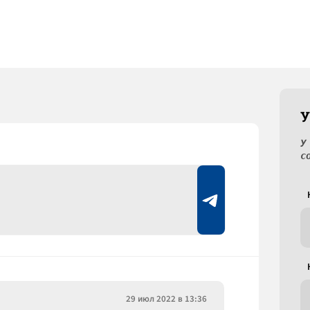
У
У
с
29 июл 2022 в 13:36