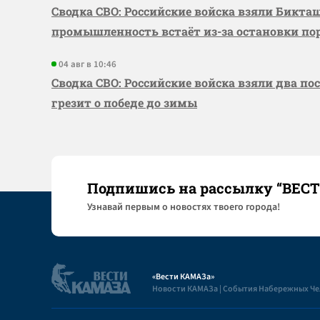
Сводка СВО: Российские войска взяли Бикта
промышленность встаёт из-за остановки по
04 авг в 10:46
Сводка СВО: Российские войска взяли два по
грезит о победе до зимы
Подпишись на рассылку “ВЕС
Узнaвай первым о новостях твоего города!
«Вести КАМАЗа»
Новости КАМАЗа | События Набережных Ч