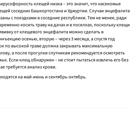
ирусофорность клещей низка – это значит, что насекомые
лещей соседних Башкортостана и Удмуртии. Случаи энцефалита
заны с поездками в соседние республики. Тем не менее, ради
ременно косить траву на дачах и в поселках, поскольку клещи
ививку от клещевого энцефалита можно сделать в
ъекцию осенью, вторую – через 3 месяца, а спустя год
ок по высокой траве должна закрывать максимальную
лову, а после прогулки спутникам рекомендуется осмотреть
ых. Если клещ обнаружен – не стоит пытаться извлечь его без
е требуется анализ крови.
одятся на май-июнь и сентябрь-октябрь.