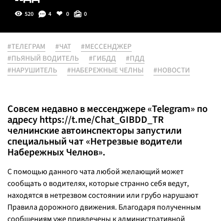
520
4
0
0
#ТЕЛЕГРАМ
#ЧАТ
#МЕССЕНДЖЕР
#ПЬЯНЫЙ ВОДИТЕЛЬ
#ГИБДД
#ПДД
#НАРУШИТЕЛЬ
#НАБЕРЕЖНЫЕ ЧЕЛНЫ
#НОВОСТИ
Совсем недавно в мессенджере «Telegram» по
адресу
https://t.me/Chat_GIBDD_TR
челнинские автоинспекторы запустили
специальный чат «Нетрезвые водители
Набережных Челнов».
С помощью данного чата любой желающий может
сообщать о водителях, которые странно себя ведут,
находятся в нетрезвом состоянии или грубо нарушают
Правила дорожного движения. Благодаря полученным
сообщениям уже привлечены к административной