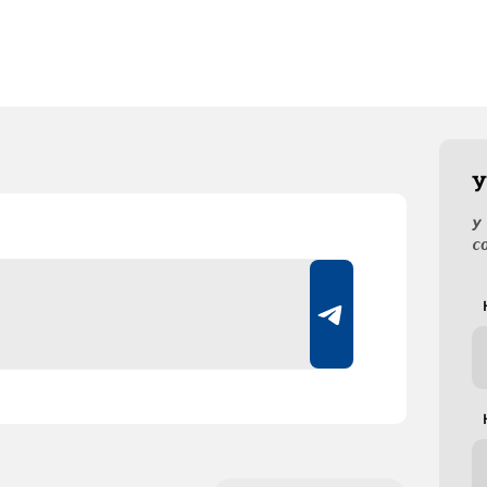
У
У
с