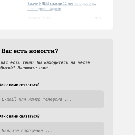
Врачи КДМЦ спасли 12-летнюю девочку
после укуса гадюки
1
вчера в 15:05
 Вас есть новости?
 вас есть тема? Вы находитесь на месте
обытий? Напишите нам!
Как c вами связаться?
Как c вами связаться?