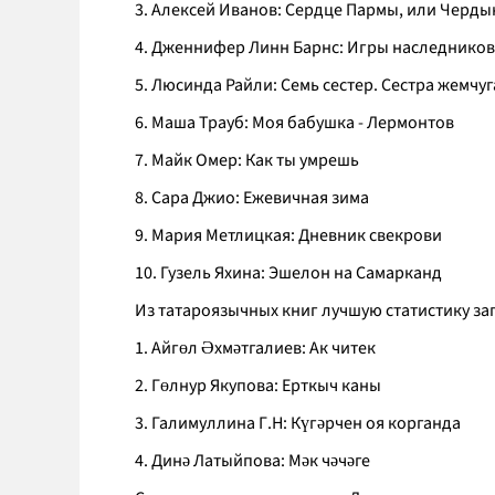
3. Алексей Иванов: Сердце Пармы, или Чердын
4. Дженнифер Линн Барнс: Игры наследников
5. Люсинда Райли: Семь сестер. Сестра жемчуг
6. Маша Трауб: Моя бабушка - Лермонтов
7. Майк Омер: Как ты умрешь
8. Сара Джио: Ежевичная зима
9. Мария Метлицкая: Дневник свекрови
10. Гузель Яхина: Эшелон на Самарканд
Из татароязычных книг лучшую статистику за
1. Айгөл Әхмәтгалиев: Ак читек
2. Гөлнур Якупова: Ерткыч каны
3. Галимуллина Г.Н: Күгәрчен оя корганда
4. Динә Латыйпова: Мәк чәчәге