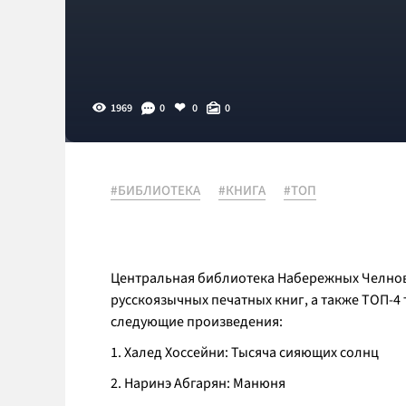
1969
0
0
0
#БИБЛИОТЕКА
#КНИГА
#ТОП
Центральная библиотека Набережных Челнов 
русскоязычных печатных книг, а также ТОП-4
следующие произведения:
1. Халед Хоссейни: Тысяча сияющих солнц
2. Наринэ Абгарян: Манюня