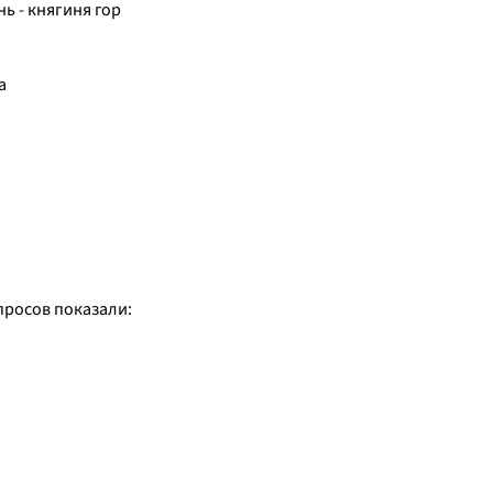
ь - княгиня гор
а
просов показали: