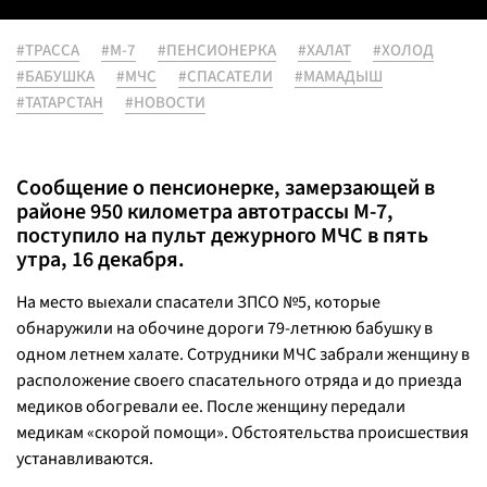
#ТРАССА
#М-7
#ПЕНСИОНЕРКА
#ХАЛАТ
#ХОЛОД
#БАБУШКА
#МЧС
#СПАСАТЕЛИ
#МАМАДЫШ
#ТАТАРСТАН
#НОВОСТИ
Сообщение о пенсионерке, замерзающей в
районе 950 километра автотрассы М-7,
поступило на пульт дежурного МЧС в пять
утра, 16 декабря.
На место выехали спасатели ЗПСО №5, которые
обнаружили на обочине дороги 79-летнюю бабушку в
одном летнем халате. Сотрудники МЧС забрали женщину в
расположение своего спасательного отряда и до приезда
медиков обогревали ее. После женщину передали
медикам «скорой помощи». Обстоятельства происшествия
устанавливаются.