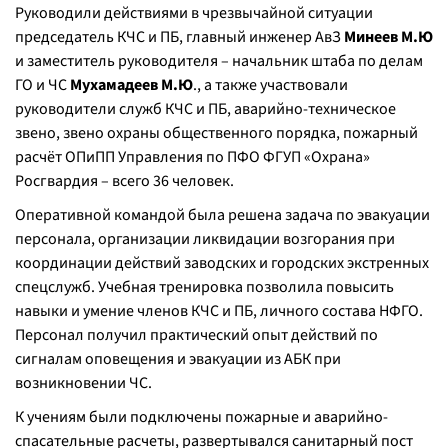
Руководили действиями в чрезвычайной ситуации
председатель КЧС и ПБ, главный инженер АвЗ
Минеев М.Ю
и заместитель руководителя – начальник штаба по делам
ГО и ЧС
Мухамадеев М.Ю
., а также участвовали
руководители служб КЧС и ПБ, аварийно-техническое
звено, звено охраны общественного порядка, пожарный
расчёт ОПиПП Управления по ПФО ФГУП «Охрана»
Росгвардия – всего 36 человек.
Оперативной командой была решена задача по эвакуации
персонала, организации ликвидации возгорания при
координации действий заводских и городских экстренных
спецслужб. Учебная тренировка позволила повысить
навыки и умение членов КЧС и ПБ, личного состава НФГО.
Персонал получил практический опыт действий по
сигналам оповещения и эвакуации из АБК при
возникновении ЧС.
К учениям были подключены пожарные и аварийно-
спасательные расчеты, развертывался санитарный пост