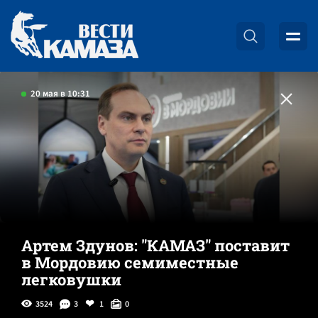
20 мая в 10:31
Артем Здунов: "КАМАЗ" поставит
в Мордовию семиместные
легковушки
3524
3
1
0