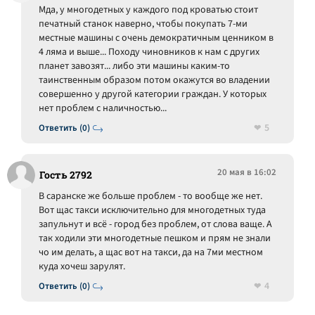
Мда, у многодетных у каждого под кроватью стоит
печатный станок наверно, чтобы покупать 7-ми
местные машины с очень демократичным ценником в
4 ляма и выше... Походу чиновников к нам с других
планет завозят... либо эти машины каким-то
таинственным образом потом окажутся во владении
совершенно у другой категории граждан. У которых
нет проблем с наличностью...
5
Ответить (0)
20 мая в 16:02
Гость 2792
В саранске же больше проблем - то вообще же нет.
Вот щас такси исключительно для многодетных туда
запульнут и всё - город без проблем, от слова ваще. А
так ходили эти многодетные пешком и прям не знали
чо им делать, а щас вот на такси, да на 7ми местном
куда хочеш зарулят.
4
Ответить (0)