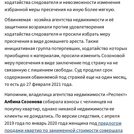
ходатайства следователя и невозможности изменения
избранной меры пресечения на иную более мягкую.
Обвиняемая - хозяйка агентства недвижимости и её
защитники возражали против удовлетворения
ходатайства следователя и просили избрать меру
пресечения в виде домашнего ареста. Также
инициативная группа потерпевших, ходатайство которых
приобщено к материалам, просили изменить Созоновой
меру пресечения в виде заключение под стражу на не
связанную с лишением свободы. Суд продлил срок
содержания обвиняемой под стражей еще на один месяц,
то есть до 27 февраля 2021 года.
Напомним, владелица агентства недвижимости «Респект»
Албина Созонова
собирала взносы с челнинцев на
покупку квартир, однако никакой недвижимости ее
клиенты не дождались. По версии следствия, с апреля
2019 года по январь 2020 года женщина под
предлогом
продажи квартир по заниженной стоимости совершала