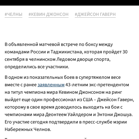
#ЧЕЛНЫ
#КЕВИН ДЖОНСОН
#ДЖЕЙСОН ГАВЕРН
В объявленной матчевой встрече по боксу между
командами России и Таджикистана, которая пройдет 30
сентября в челнинском Ледовом дворце спорта,
определились все участники.
В одном из показательных боев в супертяжелом весе
вместе с ранее
заявленным
43-летним экс-претендентом
на титул чемпиона мира Кевином Джонсоном на ринг
выйдет еще один профессионал из США – Джейсон Гаверн,
которому в свое время доводилось выходить на бои с
чемпионами мира Деонтеем Уайлдером и Энтони Джошуа.
Его участие сегодня подтвердили в пресс-службе мэрии
Набережных Челнов.