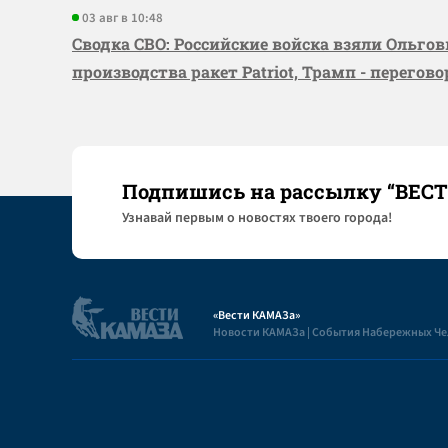
03 авг в 10:48
Сводка СВО: Российские войска взяли Ольго
производства ракет Patriot, Трамп - перегов
Подпишись на рассылку “ВЕС
Узнaвай первым о новостях твоего города!
«Вести КАМАЗа»
Новости КАМАЗа | События Набережных Ч
Полезная информация