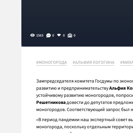
1563
0
0
0
#МОНОГОРОДА
#АЛЬФИЯ КОГОГИНА
#МИХ
Зампредседателя комитета Госдумы по экон
развитию и предпринимательству
Альфия Ко
устойчивому развитию моногородов, попрос
Решетникова
довести до депутатов предлож
моногородов. Соответствующий запрос был 
«
В период пандемии наш экспертный совет вы
моногорода, поскольку отдельным территор