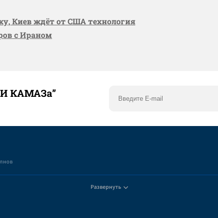
вку, Киев ждёт от США технология
оров с Ираном
ТИ КАМАЗа”
елнов
Развернуть