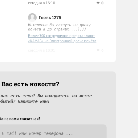
0
сегодня в 16:10
Гость 1275
Интересно бы глянуть на доску
почета в др странах....))))
Более 700 сотрудников представляют
«КАМАЗ» на Электронной доске почёта
Татарстана
0
сегодня в 16:01
 Вас есть новости?
 вас есть тема? Вы находитесь на месте
обытий? Напишите нам!
Как c вами связаться?