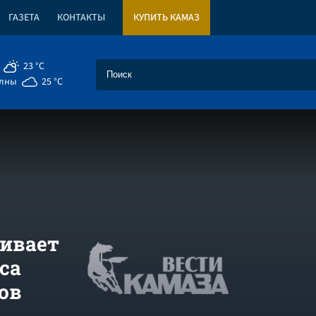
ГАЗЕТА
КОНТАКТЫ
КУПИТЬ КАМАЗ
23 °C
елны
25 °C
аивает
са
ов