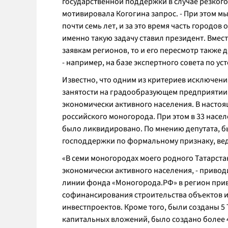
государственной поддержки в случае резког
мотивировала Когогина запрос. -
При этом мы
почти семь лет, и за это время часть городо
именно такую задачу ставил президент. Вмес
заявкам регионов, то и его пересмотр также
- например, на базе экспертного совета по 
Известно, что одним из критериев исключени
занятости на градообразующем предприятии: 
экономически активного населения. В настоя
российского моногорода. При этом в 33 нас
было ликвидировано. По мнению депутата, б
господдержки по формальному признаку, вед
«
В семи моногородах моего родного Татарст
экономически активного населения,
- привод
линии фонда «Моногорода.РФ» в регион прив
софинансирования строительства объектов 
инвестпроектов. Кроме того, были созданы 5
капитальных вложений, было создано более 4 