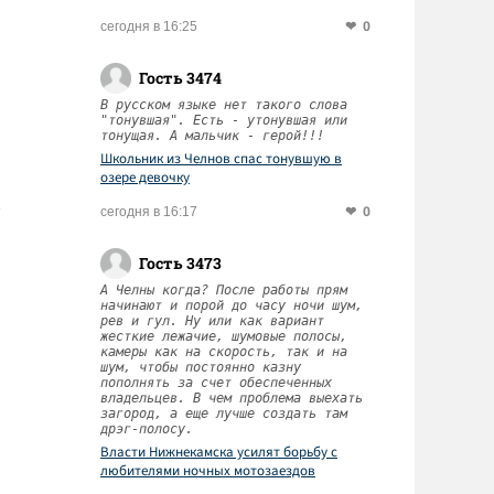
0
сегодня в 16:25
Гость 3474
В русском языке нет такого слова
"тонувшая". Есть - утонувшая или
тонущая. А мальчик - герой!!!
Школьник из Челнов спас тонувшую в
озере девочку
0
сегодня в 16:17
Гость 3473
А Челны когда? После работы прям
начинают и порой до часу ночи шум,
рев и гул. Ну или как вариант
жесткие лежачие, шумовые полосы,
камеры как на скорость, так и на
шум, чтобы постоянно казну
пополнять за счет обеспеченных
владельцев. В чем проблема выехать
загород, а еще лучше создать там
дрэг-полосу.
Власти Нижнекамска усилят борьбу с
любителями ночных мотозаездов