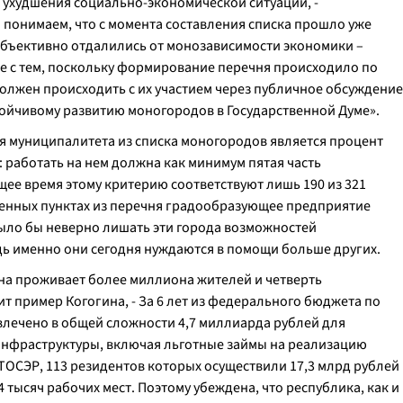
о ухудшения социально-экономической ситуации,
-
 понимаем, что с момента составления списка прошло уже
в объективно отдалились от монозависимости экономики –
те с тем, поскольку формирование перечня происходило по
 должен происходить с их участием через публичное обсуждение
устойчивому развитию моногородов в Государственной Думе
».
я муниципалитета из списка моногородов является процент
работать на нем должна как минимум пятая часть
щее время этому критерию соответствуют лишь 190 из 321
еленных пунктах из перечня градообразующее предприятие
ыло бы неверно лишать эти города возможностей
ь именно они сегодня нуждаются в помощи больше других.
ана проживает более миллиона жителей и четверть
ит пример Когогина, -
За 6 лет из федерального бюджета по
лечено в общей сложности 4,7 миллиарда рублей для
инфраструктуры, включая льготные займы на реализацию
 ТОСЭР, 113 резидентов которых осуществили 17,3 млрд рублей
тысяч рабочих мест. Поэтому убеждена, что республика, как и