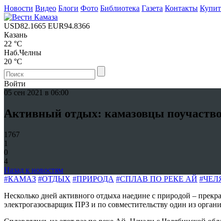
Новости
Видео
Блоги
Фото
Библиотека
Газета
Контакты
Купи
USD
82.1665
EUR
94.8366
Казань
22 °C
Наб.Челны
20 °C
Войти
05 сен 2021 в 06:00
Активный отдых: камазовцы поучаствов
1767
1
0
4
Назад к новостям
#КАМАЗ
#ОТДЫХ
#ПРИРОДА
#СПЛАВ ПО РЕКЕ АЙ
#ЧЕЛ
Несколько дней активного отдыха наедине с природой – прекра
электрогазосварщик ПРЗ и по совместительству один из организ