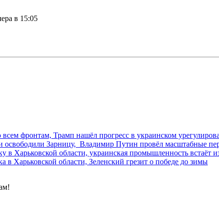
чера в 15:05
 всем фронтам, Трамп нашёл прогресс в украинском урегулиров
 и освободили Зарницу, Владимир Путин провёл масштабные п
у в Харьковской области, украинская промышленность встаёт из
а в Харьковской области, Зеленский грезит о победе до зимы
ам!