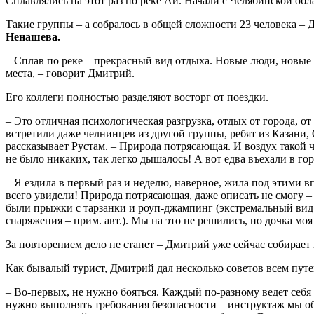
Сплавлялись на этот раз по реке Ай. Начали с Челябинской об
Такие группы – а собралось в общей сложности 23 человека – Д
Ненашева.
– Сплав по реке – прекрасный вид отдыха. Новые люди, новые 
места, – говорит Дмитрий.
Его коллеги полностью разделяют восторг от поездки.
– Это отличная психологическая разгрузка, отдых от города, о
встретили даже челнинцев из другой группы, ребят из Казани, 
рассказывает Рустам. – Природа потрясающая. И воздух такой ч
не было никаких, так легко дышалось! А вот едва въехали в гор
– Я ездила в первый раз и неделю, наверное, жила под этими в
всего увидели! Природа потрясающая, даже описать не смогу –
были прыжки с тарзанки и роуп-джампинг (экстремальный вид 
снаряжения – прим. авт.). Мы на это не решились, но дочка мо
За повторением дело не станет – Дмитрий уже сейчас собирает
Как бывалый турист, Дмитрий дал несколько советов всем пут
– Во-первых, не нужно бояться. Каждый по-разному ведет себя 
нужно выполнять требования безопасности – инструктаж мы обя