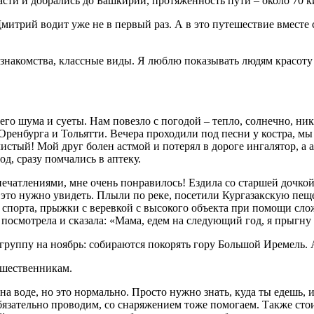
ласти и добрались до Башкирии, протяженность пути – около 70 
митрий водит уже не в первый раз. А в это путешествие вместе 
знакомства, классные виды. Я люблю показывать людям красоту 
т его шума и суеты. Нам повезло с погодой – тепло, солнечно, 
Оренбурга и Тольятти. Вечера проходили под песни у костра, мы 
истый! Мой друг болен астмой и потерял в дороге ингалятор, а а
од, сразу помчались в аптеку.
печатлениями, мне очень понравилось! Ездила со старшей дочкой 
 это нужно увидеть. Плыли по реке, посетили Кургазакскую пещ
спорта, прыжки с веревкой с высокого объекта при помощи сло
я посмотрела и сказала: «Мама, едем на следующий год, я прыгн
 группу на ноябрь: собираются покорять гору Большой Иремель. 
ешественникам.
на воде, но это нормально. Просто нужно знать, куда ты едешь, 
зательно проводим, со снаряжением тоже помогаем. Также стоит