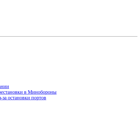
ании
ерестановки в Минобороны
-за остановки портов