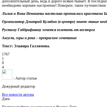
дополнительный день, ведь в дороге всякое бывает. В последни
необходимо хорошее настроение! Поверьте, такие путешествия т
Лилия и Вика Ненашевы настолько прониклись красотами 
Организатор Дмитрий Кулябин (в центре) знает: такие нео
Рустаму Габдрафикову хочется взлететь от восторга
Август, горы и река – прекрасное сочетание
Текст: Эльвира Галлямова.
1767
1
0
4
- Автор статьи
Дежурный редактор
Все новости автора
Дзен
Подписывайтесь на наш канал в Яндекс.Дзен