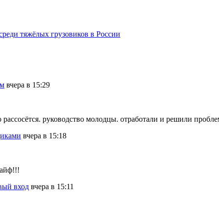
среди тяжёлых грузовиков в России
ам
вчера в 15:29
мо рассосётся. руководство молодцы. отработали и решили пробле
щиками
вчера в 15:18
айф!!!
вый вход
вчера в 15:11