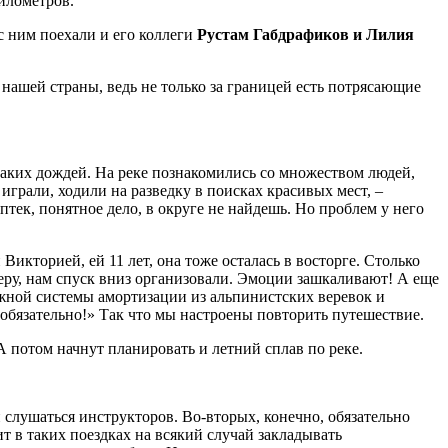
километров.
с ним поехали и его коллеги
Рустам Габдрафиков и Лилия
нашей страны, ведь не только за границей есть потрясающие
никаких дождей. На реке познакомились со множеством людей,
играли, ходили на разведку в поисках красивых мест, –
птек, понятное дело, в округе не найдешь. Но проблем у него
Викторией, ей 11 лет, она тоже осталась в восторге. Столько
еру, нам спуск вниз организовали. Эмоции зашкаливают! А еще
жной системы амортизации из альпинистских веревок и
у обязательно!» Так что мы настроены повторить путешествие.
А потом начнут планировать и летний сплав по реке.
и слушаться инструкторов. Во-вторых, конечно, обязательно
 в таких поездках на всякий случай закладывать