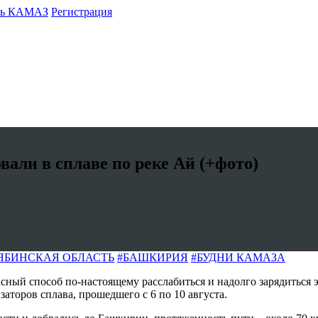
ть КАМАЗ
Регистрация
али в сплаве по реке Ай (+фото)
ЯБИНСКАЯ ОБЛАСТЬ
#БАШКИРИЯ
#БУДНИ КАМАЗА
сный способ по-настоящему расслабиться и надолго зарядиться 
аторов сплава, прошедшего с 6 по 10 августа.