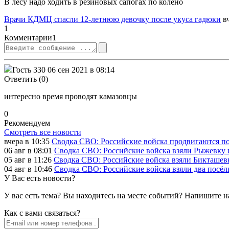
В лесу надо ходить в резиновых сапогах по колено
Врачи КДМЦ спасли 12-летнюю девочку после укуса гадюки
в
1
Комментарии
1
Гость 330
06 сен 2021 в 08:14
Ответить (0)
интересно время проводят камазовцы
0
Рекомендуем
Смотреть все новости
вчера в 10:35
Сводка СВО: Российские войска продвигаются по
06 авг в 08:01
Сводка СВО: Российские войска взяли Рыжевку
05 авг в 11:26
Сводка СВО: Российские войска взяли Бикташевк
04 авг в 10:46
Сводка СВО: Российские войска взяли два посёлк
У Вас есть новости?
У вас есть тема? Вы находитесь на месте событий? Напишите н
Как c вами связаться?