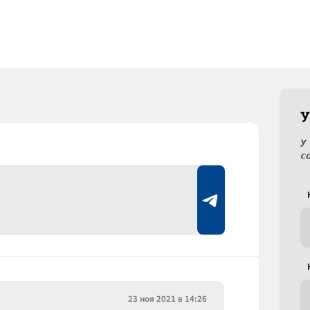
У
У
с
23 ноя 2021 в 14:26