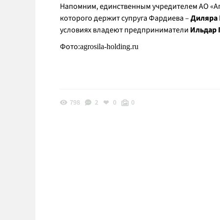
Напомним, единственным учредителем АО «Аг
которого держит супруга Фардиева –
Диляра 
условиях владеют предприниматели
Ильдар 
Фото:
agrosila-holding.ru
798
2
0
0