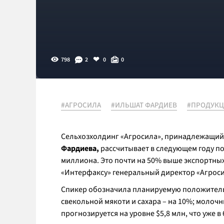
798
2
0
0
#АГРОСИЛА
#ИЛЬШАТ ФАРДИЕВ
#ПРОДУК
Сельхозхолдинг «Агросила», принадлежащий
Фардиева,
рассчитывает в следующем году по
миллиона. Это почти на 50% выше экспортных
«Интерфаксу» генеральный директор «Агрос
Спикер обозначила планируемую положительну
свекольной мякоти и сахара – на 10%; молочны
прогнозируется на уровне $5,8 млн, что уже 