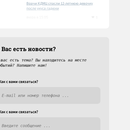
Врачи КДМЦ спасли 12-летнюю девочку
после укуса гадюки
1
вчера в 15:05
 Вас есть новости?
 вас есть тема? Вы находитесь на месте
обытий? Напишите нам!
Как c вами связаться?
Как c вами связаться?