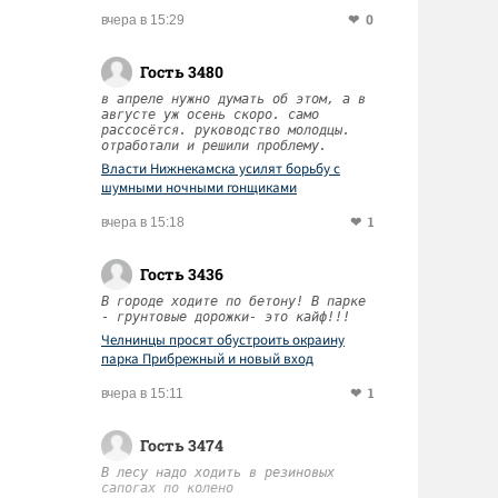
0
вчера в 15:29
Гость 3480
в апреле нужно думать об этом, а в
августе уж осень скоро. само
рассосётся. руководство молодцы.
отработали и решили проблему.
Власти Нижнекамска усилят борьбу с
шумными ночными гонщиками
1
вчера в 15:18
Гость 3436
В городе ходите по бетону! В парке
- грунтовые дорожки- это кайф!!!
Челнинцы просят обустроить окраину
парка Прибрежный и новый вход
1
вчера в 15:11
Гость 3474
В лесу надо ходить в резиновых
сапогах по колено