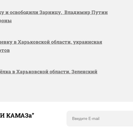
вку и освободили Зарницу, Владимир Путин
ороны
шевку в Харьковской области, украинская
ртов
сёлка в Харьковской области, Зеленский
ТИ КАМАЗа”