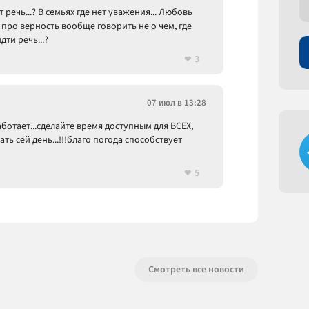
речь...? В семьях где нет уважения... Любовь
А про верность вообще говорить не о чем, где
ти речь...?
3
07 июл в 13:28
работает...сделайте время доступным для ВСЕХ,
ь сей день...!!!благо погода способствует
5
Смотреть все новости