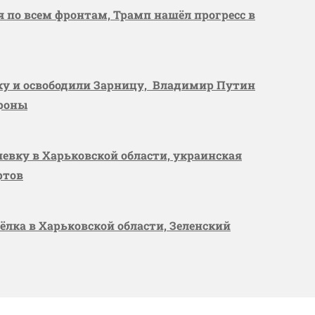
я по всем фронтам, Трамп нашёл прогресс в
вку и освободили Зарницу, Владимир Путин
ороны
шевку в Харьковской области, украинская
ртов
сёлка в Харьковской области, Зеленский