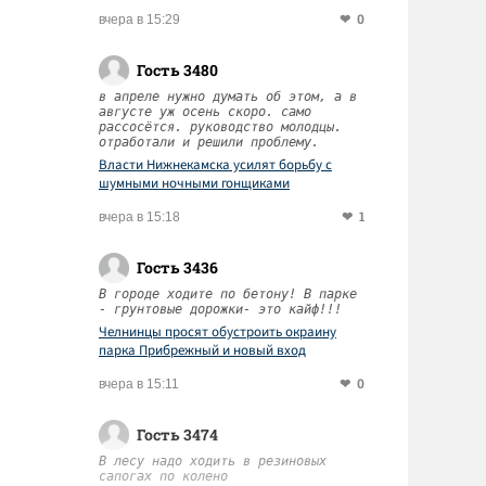
0
вчера в 15:29
Гость 3480
в апреле нужно думать об этом, а в
августе уж осень скоро. само
рассосётся. руководство молодцы.
отработали и решили проблему.
Власти Нижнекамска усилят борьбу с
шумными ночными гонщиками
1
вчера в 15:18
Гость 3436
В городе ходите по бетону! В парке
- грунтовые дорожки- это кайф!!!
Челнинцы просят обустроить окраину
парка Прибрежный и новый вход
0
вчера в 15:11
Гость 3474
В лесу надо ходить в резиновых
сапогах по колено