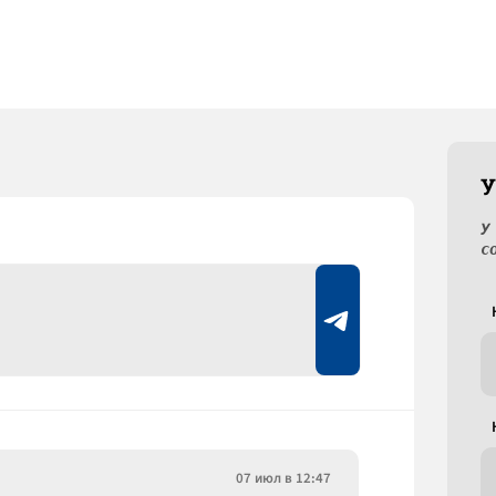
У
У
с
07 июл в 12:47