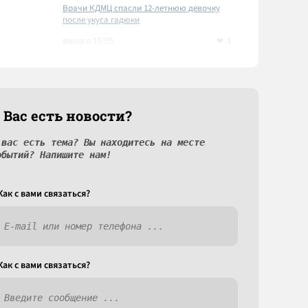
Врачи КДМЦ спасли 12-летнюю девочку
после укуса гадюки
1
вчера в 15:05
 Вас есть новости?
 вас есть тема? Вы находитесь на месте
обытий? Напишите нам!
Как c вами связаться?
Как c вами связаться?