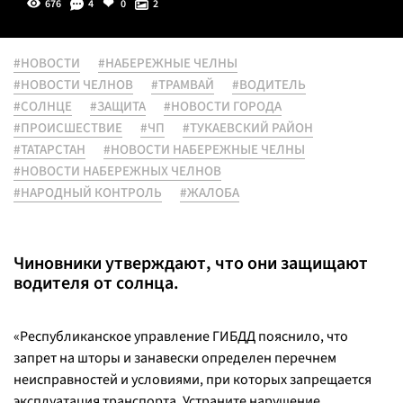
676
4
0
2
#НОВОСТИ
#НАБЕРЕЖНЫЕ ЧЕЛНЫ
#НОВОСТИ ЧЕЛНОВ
#ТРАМВАЙ
#ВОДИТЕЛЬ
#СОЛНЦЕ
#ЗАЩИТА
#НОВОСТИ ГОРОДА
#ПРОИСШЕСТВИЕ
#ЧП
#ТУКАЕВСКИЙ РАЙОН
#ТАТАРСТАН
#НОВОСТИ НАБЕРЕЖНЫЕ ЧЕЛНЫ
#НОВОСТИ НАБЕРЕЖНЫХ ЧЕЛНОВ
#НАРОДНЫЙ КОНТРОЛЬ
#ЖАЛОБА
Чиновники утверждают, что они защищают
водителя от солнца.
«
Республиканское управление ГИБДД пояснило, что
запрет на шторы и занавески определен перечнем
неисправностей и условиями, при которых запрещается
эксплуатация транспорта. Устраните нарушение.