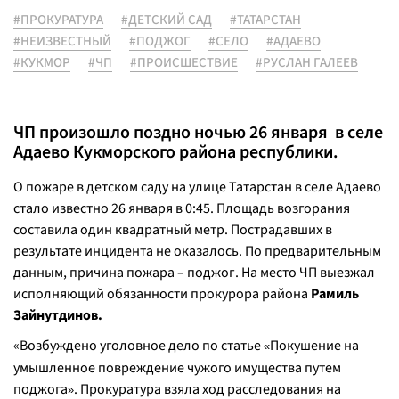
#ПРОКУРАТУРА
#ДЕТСКИЙ САД
#ТАТАРСТАН
#НЕИЗВЕСТНЫЙ
#ПОДЖОГ
#СЕЛО
#АДАЕВО
#КУКМОР
#ЧП
#ПРОИСШЕСТВИЕ
#РУСЛАН ГАЛЕЕВ
ЧП произошло поздно ночью 26 января в селе
Адаево Кукморского района республики.
О пожаре в детском саду на улице Татарстан в селе Адаево
стало известно 26 января в 0:45. Площадь возгорания
составила один квадратный метр. Пострадавших в
результате инцидента не оказалось. По предварительным
данным, причина пожара – поджог. На место ЧП выезжал
исполняющий обязанности прокурора района
Рамиль
Зайнутдинов.
«Возбуждено уголовное дело по статье
Покушение на
«
умышленное повреждение чужого имущества путем
поджога
. Прокуратура взяла ход расследования на
»