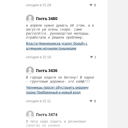
0
сегодня в 15:29
Гость 3480
в апреле нужно думать об этом, а в
августе уж осень скоро. само
рассосётся. руководство молодцы.
отработали и решили проблему.
Власти Нижнекамска усилят борьбу с
шумными ночными гонщиками
1
сегодня в 15:18
Гость 3436
В городе ходите по бетону! В парке
- грунтовые дорожки- это кайф!!!
Челнинцы просят обустроить окраину
парка Прибрежный и новый вход
0
сегодня в 15:11
Гость 3474
В лесу надо ходить в резиновых
сапогах по колено