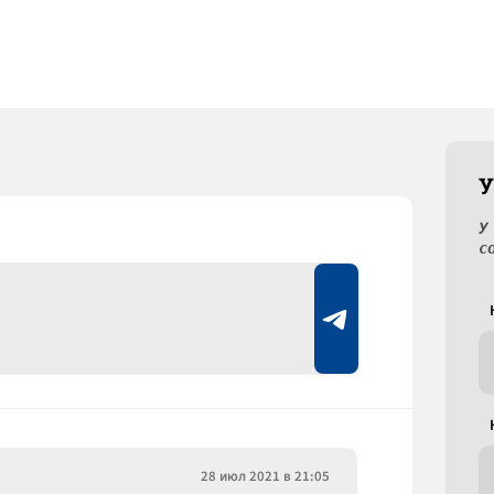
У
У
с
28 июл 2021 в 21:05