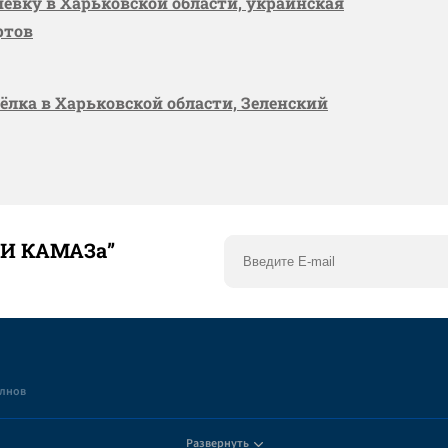
шевку в Харьковской области, украинская
ртов
сёлка в Харьковской области, Зеленский
ТИ КАМАЗа”
елнов
Развернуть