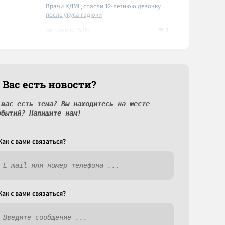
Врачи КДМЦ спасли 12-летнюю девочку
после укуса гадюки
1
сегодня в 15:05
 Вас есть новости?
 вас есть тема? Вы находитесь на месте
обытий? Напишите нам!
Как c вами связаться?
Как c вами связаться?