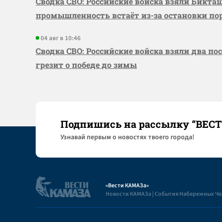
Сводка СВО: Российские войска взяли Бикта
промышленность встаёт из-за остановки по
04 авг в 10:46
Сводка СВО: Российские войска взяли два по
грезит о победе до зимы
Подпишись на рассылку “ВЕС
Узнaвай первым о новостях твоего города!
«Вести КАМАЗа»
Новости КАМАЗа | События Набережных Ч