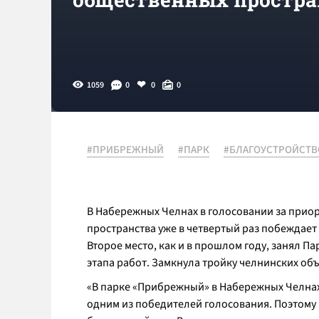
1059
0
0
0
#ПРИБРЕЖНЫЙ
#ПАРК
#БЛАГОУСТРОЙСТВ
В Набережных Челнах в голосовании за приор
пространства уже в четвертый раз побеждает
Второе место, как и в прошлом году, занял Па
этапа работ. Замкнула тройку челнинских об
«В парке «Прибрежный» в Набережных Челнах р
одним из победителей голосования. Поэтому в