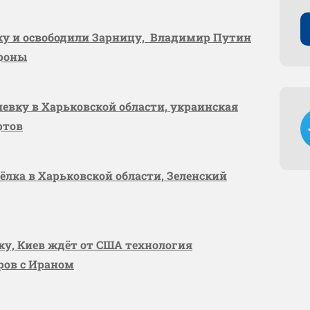
вку и освободили Зарницу, Владимир Путин
ороны
шевку в Харьковской области, украинская
ртов
сёлка в Харьковской области, Зеленский
вку, Киев ждёт от США технология
оров с Ираном