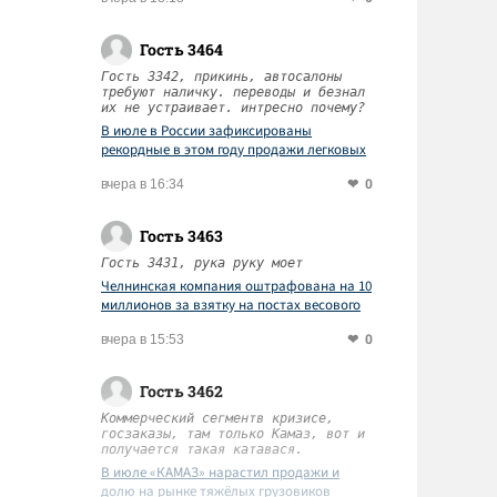
Гость 3464
Гость 3342, прикинь, автосалоны
требуют наличку. переводы и безнал
их не устраивает. интресно почему?
В июле в России зафиксированы
рекордные в этом году продажи легковых
автомобилей
0
вчера в 16:34
Гость 3463
Гость 3431, рука руку моет
Челнинская компания оштрафована на 10
миллионов за взятку на постах весового
контроля
0
вчера в 15:53
Гость 3462
Коммерческий сегментв кризисе,
госзаказы, там только Камаз, вот и
получается такая катавася.
В июле «КАМАЗ» нарастил продажи и
долю на рынке тяжёлых грузовиков