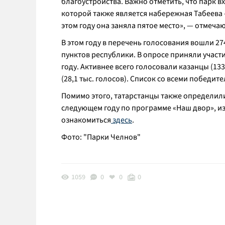
благоустройства. Важно отметить, что парк 
которой также является набережная Табеева 
этом году она заняла пятое место», — отмеча
В этом году в перечень голосования вошли 2
пунктов республики. В опросе приняли участи
году. Активнее всего голосовали казанцы (133
(28,1 тыс. голосов). Список со всеми победи
Помимо этого, татарстанцы также определил
следующем году по программе «Наш двор», из
ознакомиться
здесь
.
Фото: "Парки Челнов"
1059
0
0
0