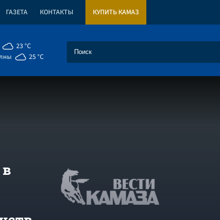
ГАЗЕТА
КОНТАКТЫ
КУПИТЬ КАМАЗ
23 °C
елны
25 °C
 в
нств