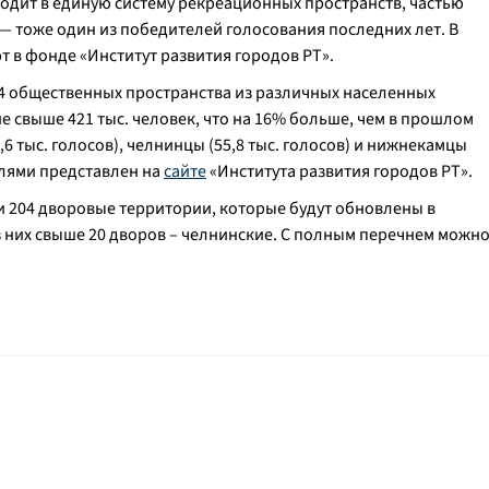
входит в единую систему рекреационных пространств, частью
— тоже один из победителей голосования последних лет. В
ют в фонде «Институт развития городов РТ».
74 общественных пространства из различных населенных
е свыше 421 тыс. человек, что на 16% больше, чем в прошлом
,6 тыс. голосов), челнинцы (55,8 тыс. голосов) и нижнекамцы
телями представлен на
сайте
«Института развития городов РТ».
и 204 дворовые территории, которые будут обновлены в
 них свыше 20 дворов – челнинские. С полным перечнем можн