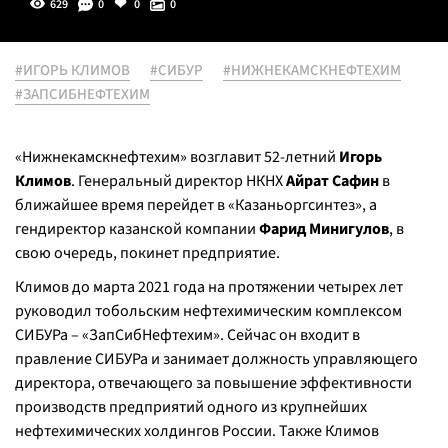
629
0
0
0
#ИГОРЬ КЛИМОВ
#СИБУР
#НИЖНЕКАМСКНЕФТЕХИМ
#ЗАПСИБНЕФТЕХИМ
«Нижнекамскнефтехим» возглавит 52-летний
Игорь
Климов
. Генеральный директор НКНХ
Айрат Сафин
в
ближайшее время перейдет в «Казаньоргсинтез», а
гендиректор казанской компании
Фарид Минигулов
, в
свою очередь, покинет предприятие.
Климов до марта 2021 года на протяжении четырех лет
руководил тобольским нефтехимическим комплексом
СИБУРа – «ЗапСибНефтехим». Сейчас он входит в
правление СИБУРа и занимает должность управляющего
директора, отвечающего за повышение эффективности
производств предприятий одного из крупнейших
нефтехимических холдингов России. Также Климов