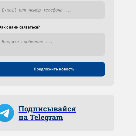
Как c вами связаться?
Предложить новость
Подписывайся
на Telegram