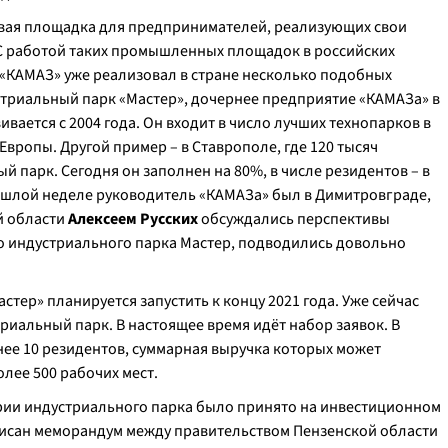
овая площадка для предпринимателей, реализующих свои
 С работой таких промышленных площадок в российских
«КАМАЗ» уже реализовал в стране несколько подобных
стриальный парк «Мастер», дочернее предприятие «КАМАЗа» в
вается с 2004 года. Он входит в число лучших технопарков в
ропы. Другой пример – в Ставрополе, где 120 тысяч
 парк. Сегодня он заполнен на 80%, в числе резидентов – в
ошлой неделе руководитель «КАМАЗа» был в Димитровграде,
й области
Алексеем Русских
обсуждались перспективы
о индустриального парка Мастер, подводились довольно
ер» планируется запустить к концу 2021 года. Уже сейчас
триальный парк. В настоящее время идёт набор заявок. В
енее 10 резидентов, суммарная выручка которых может
олее 500 рабочих мест.
рии индустриального парка было принято на инвестиционном
дписан меморандум между правительством Пензенской области