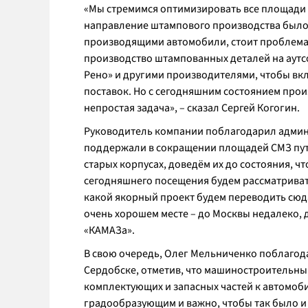
«Мы стремимся оптимизировать все площади 
направление штампового производства было 
производящими автомобили, стоит проблема 
производство штампованных деталей на аутс
Рено» и другими производителями, чтобы вк
поставок. Но с сегодняшним состоянием прои
непростая задача», – сказал Сергей Когогин.
Руководитель компании поблагодарил админи
поддержали в сокращении площадей СМЗ путё
старых корпусах, доведём их до состояния, 
сегодняшнего посещения будем рассматриват
какой якорный проект будем переводить сюда
очень хорошем месте – до Москвы недалеко,
«КАМАЗа».
В свою очередь, Олег Мельниченко поблагода
Сердобске, отметив, что машиностроительны
комплектующих и запасных частей к автомоби
градообразующим и важно, чтобы так было и