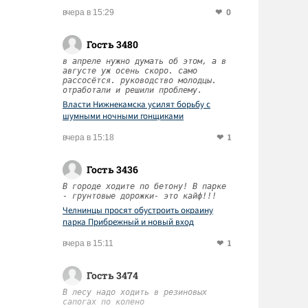
0
вчера в 15:29
Гость 3480
в апреле нужно думать об этом, а в
августе уж осень скоро. само
рассосётся. руководство молодцы.
отработали и решили проблему.
Власти Нижнекамска усилят борьбу с
шумными ночными гонщиками
1
вчера в 15:18
Гость 3436
В городе ходите по бетону! В парке
- грунтовые дорожки- это кайф!!!
Челнинцы просят обустроить окраину
парка Прибрежный и новый вход
1
вчера в 15:11
Гость 3474
В лесу надо ходить в резиновых
сапогах по колено