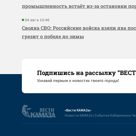
промышленность встаёт из-за остановки по
04 авг в 10:46
Сводка СВО: Российские войска взяли два по
грезит о победе до зимы
Подпишись на рассылку “ВЕС
Узнaвай первым о новостях твоего города!
«Вести КАМАЗа»
Новости КАМАЗа | События Набережных Ч