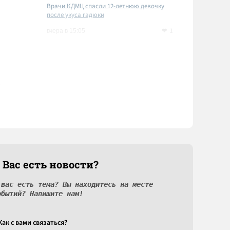
Врачи КДМЦ спасли 12-летнюю девочку
после укуса гадюки
1
вчера в 15:05
 Вас есть новости?
 вас есть тема? Вы находитесь на месте
обытий? Напишите нам!
Как c вами связаться?