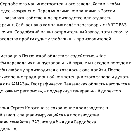
Сердобского машиностроительного завода. Хотим, чтобы
здесь сохранено. Перед многими компаниями в России,
– развивать собственное производство или отдавать
орсинг. Сейчас наша компания ведёт переговоры с «АВТОВАЗ
лючить Сердобский машиностроительный завод в эту цепочку
зводства пройти аудит у глобальных производителей –
страцию Пензенской области за содействие. «Нас
м перевода их в индустриальный парк. Мы наведём порядок 
чтобы любому производителю хотелось сюда прийти. После
ь усиление традиционной компетенции этого завода и думать,
 от «КАМАЗа». Географически Пензенская область находится в
 до южных регионов», – подчеркнул генеральный директор
рил Сергея Когогина за сохранение производства в
й завод, специализирующийся на производстве
лям семейства ВАЗ, всегда был для Сердобска
 дальше.