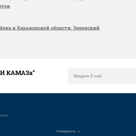
ртов
сёлка в Харьковской области, Зеленский
ТИ КАМАЗа”
елнов
Развернуть