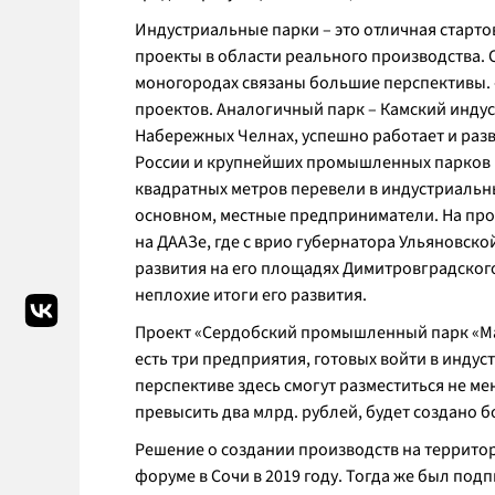
Индустриальные парки – это отличная старт
проекты в области реального производства.
моногородах связаны большие перспективы. 
проектов. Аналогичный парк – Камский инду
Набережных Челнах, успешно работает и разви
России и крупнейших промышленных парков Ев
квадратных метров перевели в индустриальный
основном, местные предприниматели. На пр
на ДААЗе, где с врио губернатора Ульяновско
развития на его площадях Димитровградског
неплохие итоги его развития.
Проект «Сердобский промышленный парк «Маст
есть три предприятия, готовых войти в индус
перспективе здесь смогут разместиться не м
превысить два млрд. рублей, будет создано б
Решение о создании производств на террито
форуме в Сочи в 2019 году. Тогда же был по