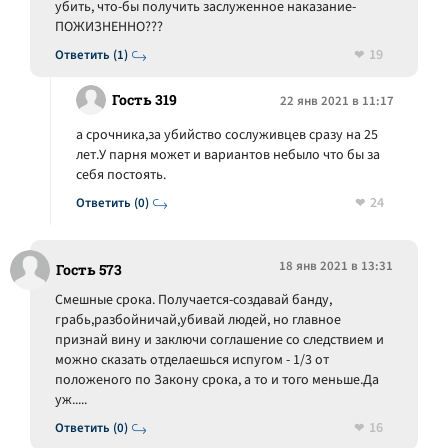
убить, что-бы получить заслуженное наказание-
ПОЖИЗНЕННО???
19
Ответить (1)
Гость 319
22 янв 2021 в 11:17
а срочника,за убийство сослуживцев сразу на 25
лет.У парня может и вариантов небыло что бы за
себя постоять.
24
Ответить (0)
18 янв 2021 в 13:31
Гость 573
Смешные срока. Получается-создавай банду,
грабь,разбойничай,убивай людей, но главное
признай вину и заключи соглашение со следствием и
можно сказать отделаешься испугом - 1/3 от
положеного по Закону срока, а то и того меньше.Да
уж.....
16
Ответить (0)