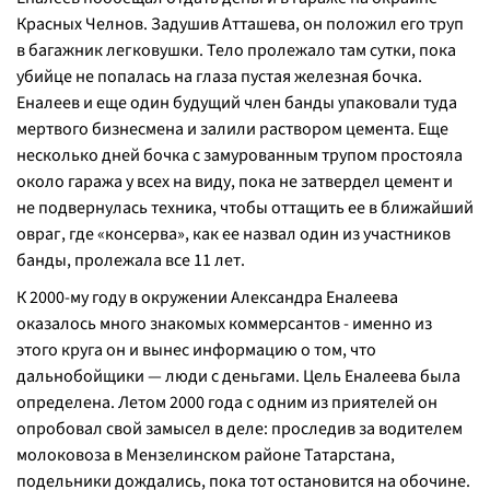
Красных Челнов. Задушив Атташева, он положил его труп
в багажник легковушки. Тело пролежало там сутки, пока
убийце не попалась на глаза пустая железная бочка.
Еналеев и еще один будущий член банды упаковали туда
мертвого бизнесмена и залили раствором цемента. Еще
несколько дней бочка с замурованным трупом простояла
около гаража у всех на виду, пока не затвердел цемент и
не подвернулась техника, чтобы оттащить ее в ближайший
овраг, где «консерва», как ее назвал один из участников
банды, пролежала все 11 лет.
К 2000-му году в окружении Александра Еналеева
оказалось много знакомых коммерсантов - именно из
этого круга он и вынес информацию о том, что
дальнобойщики — люди с деньгами. Цель Еналеева была
определена. Летом 2000 года с одним из приятелей он
опробовал свой замысел в деле: проследив за водителем
молоковоза в Мензелинском районе Татарстана,
подельники дождались, пока тот остановится на обочине.