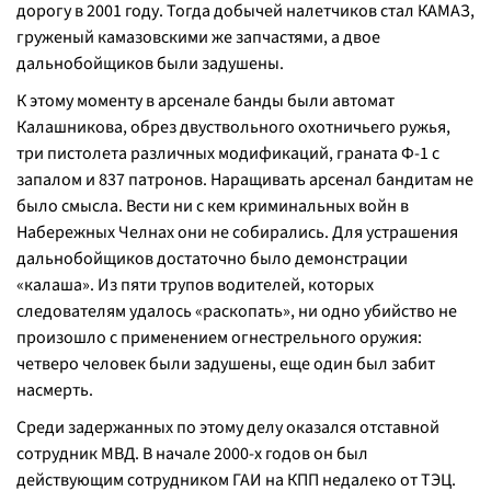
дорогу в 2001 году. Тогда добычей налетчиков стал КАМАЗ,
груженый камазовскими же запчастями, а двое
дальнобойщиков были задушены.
К этому моменту в арсенале банды были автомат
Калашникова, обрез двуствольного охотничьего ружья,
три пистолета различных модификаций, граната Ф-1 с
запалом и 837 патронов. Наращивать арсенал бандитам не
было смысла. Вести ни с кем криминальных войн в
Набережных Челнах они не собирались. Для устрашения
дальнобойщиков достаточно было демонстрации
«калаша». Из пяти трупов водителей, которых
следователям удалось «раскопать», ни одно убийство не
произошло с применением огнестрельного оружия:
четверо человек были задушены, еще один был забит
насмерть.
Среди задержанных по этому делу оказался отставной
сотрудник МВД. В начале 2000-х годов он был
действующим сотрудником ГАИ на КПП недалеко от ТЭЦ.