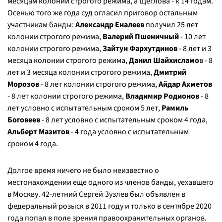
месяцам колонии строгого режима, а Щеглова - к 14 годам.
Осенью того же года суд огласил приговор остальным
участникам банды:
Александр Еналеев
получил 25 лет
колонии строгого режима,
Валерий Пшеничный
- 10 лет
колонии строгого режима,
Зайтун Фархутдинов
- 8 лет и 3
месяца колонии строгого режима,
Данил Шайхисламо
в - 8
лет и 3 месяца колонии строгого режима,
Дмитрий
Морозов
- 8 лет колонии строгого режима,
Айдар Ахметов
- 8 лет колонии строгого режима,
Владимир Родионов
- 8
лет условно с испытательным сроком 5 лет,
Рамиль
Боговеев
- 8 лет условно с испытательным сроком 4 года,
Альберт Мазитов
- 4 года условно с испытательным
сроком 4 года.
Долгое время ничего не было неизвестно о
местонахождении еще одного из членов банды, уехавшего
в Москву. 42-летний Сергей Зузлев был объявлен в
федеральный розыск в 2011 году и только в сентябре 2020
года попал в поле зрения правоохранительных органов.