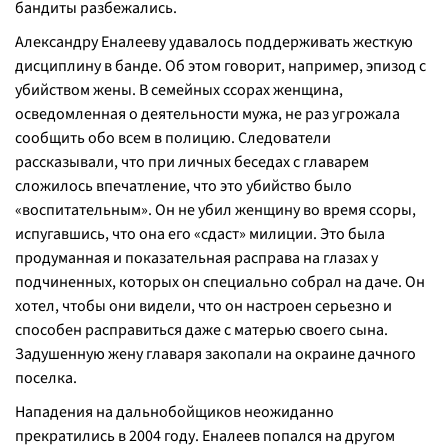
бандиты разбежались.
Александру Еналееву удавалось поддерживать жесткую
дисциплину в банде. Об этом говорит, например, эпизод с
убийством жены. В семейных ссорах женщина,
осведомленная о деятельности мужа, не раз угрожала
сообщить обо всем в полицию. Следователи
рассказывали, что при личных беседах с главарем
сложилось впечатление, что это убийство было
«воспитательным». Он не убил женщину во время ссоры,
испугавшись, что она его «сдаст» милиции. Это была
продуманная и показательная расправа на глазах у
подчиненных, которых он специально собрал на даче. Он
хотел, чтобы они видели, что он настроен серьезно и
способен расправиться даже с матерью своего сына.
Задушенную жену главаря закопали на окраине дачного
поселка.
Нападения на дальнобойщиков неожиданно
прекратились в 2004 году. Еналеев попался на другом