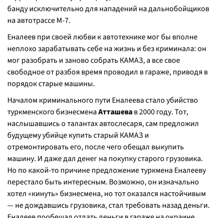
банду исключительно для нападений на дальнобойщиков
на автотрассе М-7.
Еналеев при своей любви к автотехнике мог бы вполне
неплохо зарабатывать себе на жизнь и без криминала: он
мог разобрать и заново собрать КАМАЗ, а все свое
свободное от разбоя время проводил в гараже, приводя в
порядок старые машины.
Началом криминального пути Еналеева стало убийство
туркменского бизнесмена
Атташева
в 2000 году. Тот,
наслышавшись о талантах автослесаря, сам предложил
будущему убийце купить старый КАМАЗ и
отремонтировать его, после чего обещал выкупить
машину. И даже дал денег на покупку старого грузовика.
Но по какой-то причине предложение туркмена Еналееву
перестало быть интересным. Возможно, он изначально
хотел «кинуть» бизнесмена, но тот оказался настойчивым
— не дождавшись грузовика, стал требовать назад деньги.
Еналеев пообещал отдать деньги в гараже на окраине