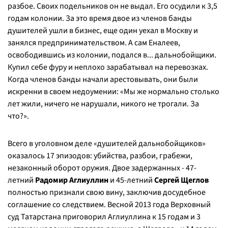
разбое. Своих подельников он не выдал. Его осудили к 3,5
годам колонии. За это время двое из членов банды
душителей ушли в бизнес, еще один уехал в Москву и
занялся предпринимательством. А сам Еналеев,
освободившись из колонии, подался в... дальнобойщики.
Купил себе фуру и неплохо зарабатывал на перевозках.
Когда членов банды начали арестовывать, они были
искренни в своем недоумении: «Мы же нормально столько
лет жили, ничего не нарушали, никого не трогали. За
что?».
Всего в уголовном деле «душителей дальнобойщиков»
оказалось 17 эпизодов: убийства, разбои, грабежи,
незаконный оборот оружия. Двое задержанных - 47-
летний
Радомир Аглиуллин
и 45-летний
Сергей Щеглов
полностью признали свою вину, заключив досудебное
соглашение со следствием. Весной 2013 года Верховный
суд Татарстана приговорил Аглиуллина к 15 годам и 3