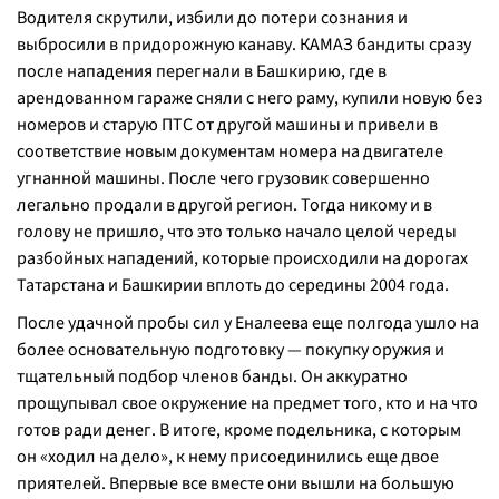
Водителя скрутили, избили до потери сознания и
выбросили в придорожную канаву. КАМАЗ бандиты сразу
после нападения перегнали в Башкирию, где в
арендованном гараже сняли с него раму, купили новую без
номеров и старую ПТС от другой машины и привели в
соответствие новым документам номера на двигателе
угнанной машины. После чего грузовик совершенно
легально продали в другой регион. Тогда никому и в
голову не пришло, что это только начало целой череды
разбойных нападений, которые происходили на дорогах
Татарстана и Башкирии вплоть до середины 2004 года.
После удачной пробы сил у Еналеева еще полгода ушло на
более основательную подготовку — покупку оружия и
тщательный подбор членов банды. Он аккуратно
прощупывал свое окружение на предмет того, кто и на что
готов ради денег. В итоге, кроме подельника, с которым
он «ходил на дело», к нему присоединились еще двое
приятелей. Впервые все вместе они вышли на большую