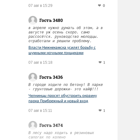
0
07 авг в 15:29
Гость 3480
в апреле нужно думать об этом, а в
августе уж осень скоро. само
рассосётся. руководство молодцы.
отработали и решили проблему.
Власти Нижнекамска усилят борьбу с
шумными ночными гонщиками
1
07 авг в 15:18
Гость 3436
В городе ходите по бетону! В парке
- грунтовые дорожки- это кайф!!!
Челнинцы просят обустроить окраину
парка Прибрежный и новый вход
1
07 авг в 15:11
Гость 3474
В лесу надо ходить в резиновых
сапогах по колено