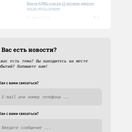
Врачи КДМЦ спасли 12-летнюю девочку
после укуса гадюки
1
07 авг в 15:05
 Вас есть новости?
 вас есть тема? Вы находитесь на месте
обытий? Напишите нам!
Как c вами связаться?
Как c вами связаться?