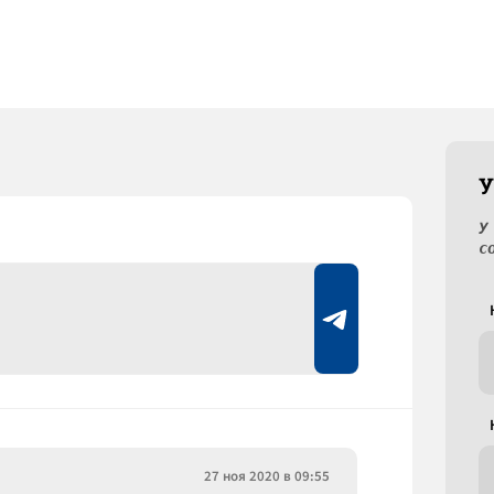
У
У
с
27 ноя 2020 в 09:55