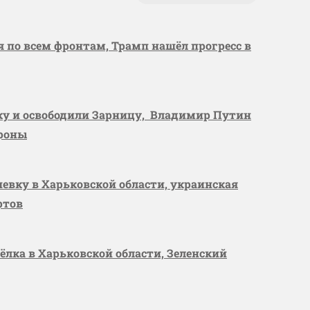
я по всем фронтам, Трамп нашёл прогресс в
вку и освободили Зарницу, Владимир Путин
ороны
шевку в Харьковской области, украинская
ртов
сёлка в Харьковской области, Зеленский