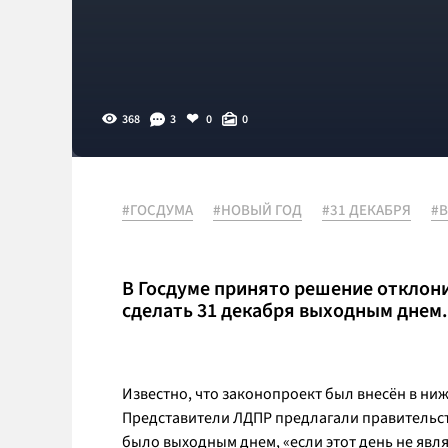
368
3
0
0
#ГОСДУМА
#НОВЫЙ ГОД
#31 ДЕКАБРЯ
#
В Госдуме принято решение отклон
сделать 31 декабря выходным днем
Известно, что законопроект был внесён в н
Представители ЛДПР предлагали правительств
было выходным днем, «если этот день не явл