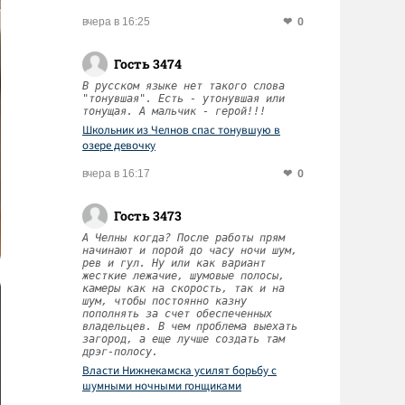
0
вчера в 16:25
Гость 3474
В русском языке нет такого слова
"тонувшая". Есть - утонувшая или
тонущая. А мальчик - герой!!!
Школьник из Челнов спас тонувшую в
озере девочку
0
вчера в 16:17
Гость 3473
А Челны когда? После работы прям
начинают и порой до часу ночи шум,
рев и гул. Ну или как вариант
жесткие лежачие, шумовые полосы,
камеры как на скорость, так и на
шум, чтобы постоянно казну
пополнять за счет обеспеченных
владельцев. В чем проблема выехать
загород, а еще лучше создать там
дрэг-полосу.
Власти Нижнекамска усилят борьбу с
шумными ночными гонщиками