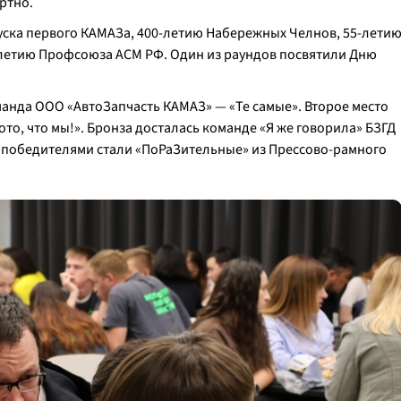
ртно.
уска первого КАМАЗа, 400-летию Набережных Челнов, 55-лети
летию Профсоюза АСМ РФ. Один из раундов посвятили Дню
анда ООО «АвтоЗапчасть КАМАЗ» — «Те самые». Второе место
ото, что мы!». Бронза досталась команде «Я же говорила» БЗГД
 победителями стали «ПоРаЗительные» из Прессово-рамного