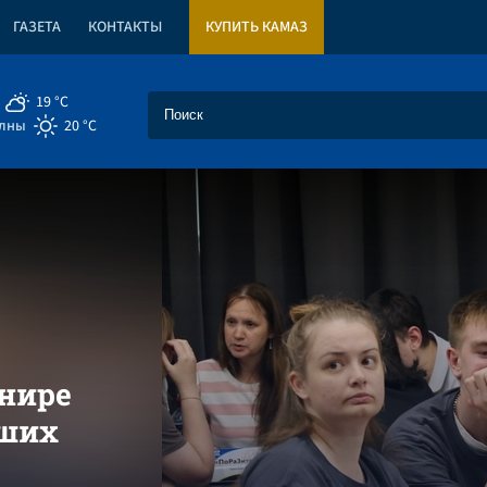
ГАЗЕТА
КОНТАКТЫ
КУПИТЬ КАМАЗ
19 °C
елны
20 °C
нире
ьших