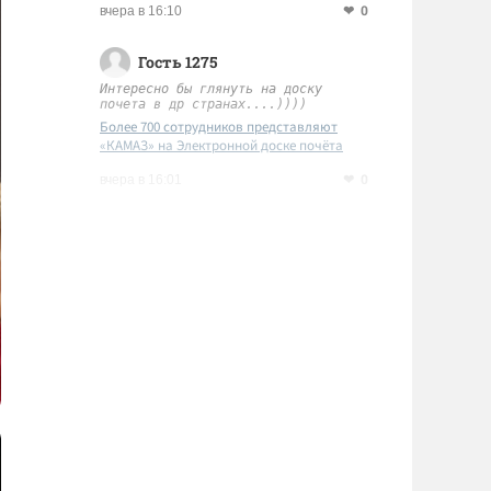
0
вчера в 16:10
Гость 1275
Интересно бы глянуть на доску
почета в др странах....))))
Более 700 сотрудников представляют
«КАМАЗ» на Электронной доске почёта
Татарстана
0
вчера в 16:01