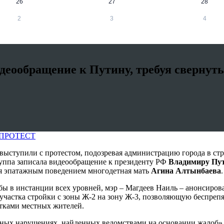
26
27
28
2
3
4
деообращение к Путину, требуя свернуть
ПРОТЕСТ
ыступили с протестом, подозревая администрацию города в стр
руппа записала видеообращение к президенту РФ
Владимиру Пу
ая эпатажным поведением многодетная мать
Агина Алтынбаева
.
 в инстанции всех уровней, мэр – Магдеев Наиль – анонсирова
о участка стройки с зоны Ж-2 на зону Ж-3, позволяющую беспре
ятками местных жителей.
ых нарушениях, найденных ведомствами на основании жалоб» от