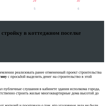
29
30
5
6
 стройку в коттеджном поселке
емлении реализовать ранее отмененный проект строительства
тину
с просьбой выделить денег на строительство в этой
л публичные слушания в кабинете здания исполкома города,
пятственно строить жилые многоквартирные дома высотой до
 жителей и посетовала о том, что уголовные дела не были