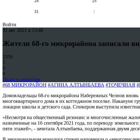
24
25
31
1
Войти
31 авг 2021 в 13:46
Жители 68-го микрорайона записали ви
2359
5
0
0
Назад к новостям
#68 МИКРОРАЙОН
#АГИНА АЛТЫНБАЕВА
#ТОЧЕЧНАЯ
#
Домовладельцы 68-го микрорайона Набережных Челнов вновь в
многоквартирного дома в их коттеджном поселке. Накануне г
локации школы и детского сада. Спикером выступила известн
«Несмотря на общественный резонанс и многочисленные жалобы
назначенные на 16 сентября 2021 года, по переводу земельног
пяти этажей», - зачитала Алтынбаева, поддержанная двумя дес
В эмоциональном монологе спикер напомнила о «многочисленн