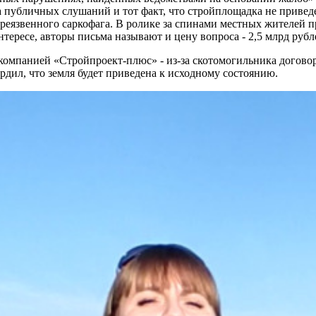
 публичных слушаний и тот факт, что стройплощадка не приведе
иреязвенного саркофага. В ролике за спинами местных жителей 
тересе, авторы письма называют и цену вопроса - 2,5 млрд рубл
компанией «Стройпроект-плюс» - из-за скотомогильника договор
рдил, что земля будет приведена к исходному состоянию.