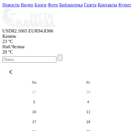
Новости
Видео
Блоги
Фото
Библиотека
Газета
Контакты
Купи
USD
82.1665
EUR
94.8366
Казань
23 °C
Наб.Челны
20 °C
Пн
Вт
27
28
3
4
10
11
17
18