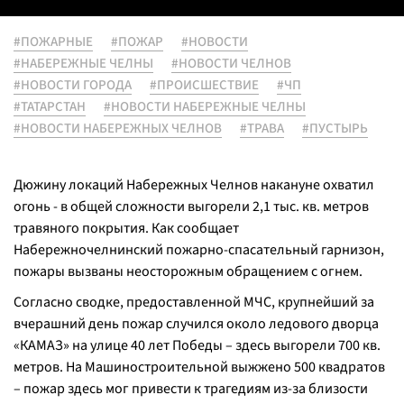
#ПОЖАРНЫЕ
#ПОЖАР
#НОВОСТИ
#НАБЕРЕЖНЫЕ ЧЕЛНЫ
#НОВОСТИ ЧЕЛНОВ
#НОВОСТИ ГОРОДА
#ПРОИСШЕСТВИЕ
#ЧП
#ТАТАРСТАН
#НОВОСТИ НАБЕРЕЖНЫЕ ЧЕЛНЫ
#НОВОСТИ НАБЕРЕЖНЫХ ЧЕЛНОВ
#ТРАВА
#ПУСТЫРЬ
Дюжину локаций Набережных Челнов накануне охватил
огонь - в общей сложности выгорели 2,1 тыс. кв. метров
травяного покрытия. Как сообщает
Набережночелнинский пожарно-спасательный гарнизон,
пожары вызваны неосторожным обращением с огнем.
Согласно сводке, предоставленной МЧС, крупнейший за
вчерашний день пожар случился около ледового дворца
«КАМАЗ» на улице 40 лет Победы – здесь выгорели 700 кв.
метров. На Машиностроительной выжжено 500 квадратов
– пожар здесь мог привести к трагедиям из-за близости