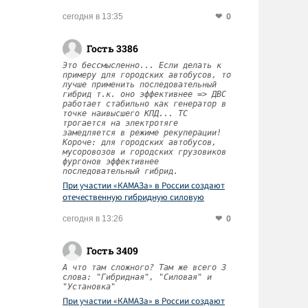
0
сегодня в 13:35
Гость 3386
Это бессмысленно... Если делать к
примеру для городских автобусов, то
лучше применить последовательный
гибрид т.к. оно эффективнее => ДВС
работает стабильно как генератор в
точке наивысшего КПД... ТС
трогается на электротяге
замедляется в режиме рекуперации!
Короче: для городских автобусов,
мусоровозов и городских грузовиков
фургонов эффективнее
последовательный гибрид.
При участии «КАМАЗа» в России создают
отечественную гибридную силовую
установку
0
сегодня в 13:26
Гость 3409
А что там сложного? Там же всего 3
слова: "Гибридная", "Силовая" и
"Установка"
При участии «КАМАЗа» в России создают