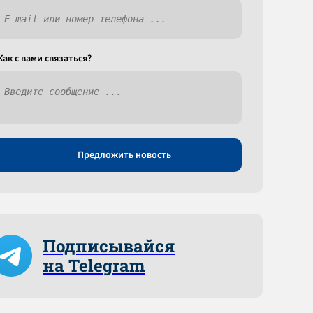
Как c вами связаться?
Предложить новость
Подписывайся
на Telegram