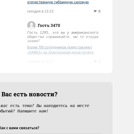
отечественную гибридную силовую
установку
0
сегодня в 13:23
Гость 3470
Гость 1295, это вы у американского
общества спрашивайте, мы то откуда
знаем?
Более 700 сотрудников представляют
«КАМАЗ» на Электронной доске почёта
Татарстана
0
сегодня в 13:21
 Вас есть новости?
 вас есть тема? Вы находитесь на месте
обытий? Напишите нам!
Как c вами связаться?