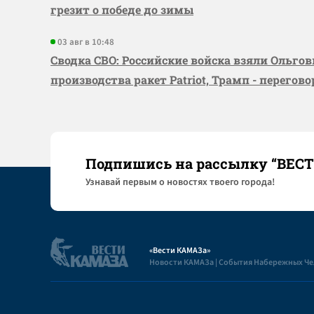
грезит о победе до зимы
03 авг в 10:48
Сводка СВО: Российские войска взяли Ольго
производства ракет Patriot, Трамп - перегов
Подпишись на рассылку “ВЕС
Узнaвай первым о новостях твоего города!
«Вести КАМАЗа»
Новости КАМАЗа | События Набережных Ч