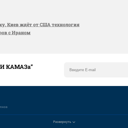
вку, Киев ждёт от США технология
оров с Ираном
ТИ КАМАЗа”
елнов
Развернуть