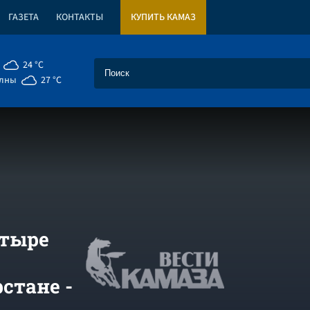
ГАЗЕТА
КОНТАКТЫ
КУПИТЬ КАМАЗ
24 °C
елны
27 °C
етыре
стане -