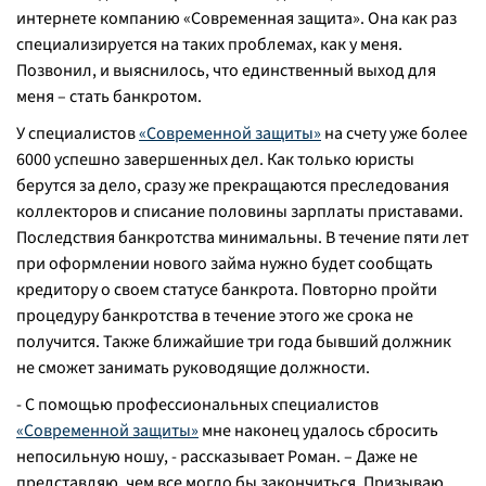
интернете компанию «Современная защита». Она как раз
специализируется на таких проблемах, как у меня.
Позвонил, и выяснилось, что единственный выход для
меня – стать банкротом.
У специалистов
«Современной защиты»
на счету уже более
6000 успешно завершенных дел. Как только юристы
берутся за дело, сразу же прекращаются преследования
коллекторов и списание половины зарплаты приставами.
Последствия банкротства минимальны. В течение пяти лет
при оформлении нового займа нужно будет сообщать
кредитору о своем статусе банкрота. Повторно пройти
процедуру банкротства в течение этого же срока не
получится. Также ближайшие три года бывший должник
не сможет занимать руководящие должности.
- С помощью профессиональных специалистов
«Современной защиты»
мне наконец удалось сбросить
непосильную ношу, - рассказывает Роман. – Даже не
представляю, чем все могло бы закончиться. Призываю