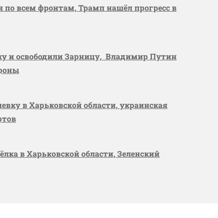
я по всем фронтам, Трамп нашёл прогресс в
вку и освободили Зарницу, Владимир Путин
ороны
шевку в Харьковской области, украинская
ртов
сёлка в Харьковской области, Зеленский