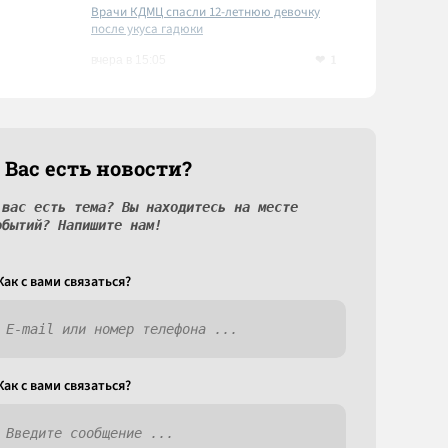
Врачи КДМЦ спасли 12-летнюю девочку
после укуса гадюки
1
вчера в 15:05
 Вас есть новости?
 вас есть тема? Вы находитесь на месте
обытий? Напишите нам!
Как c вами связаться?
Как c вами связаться?