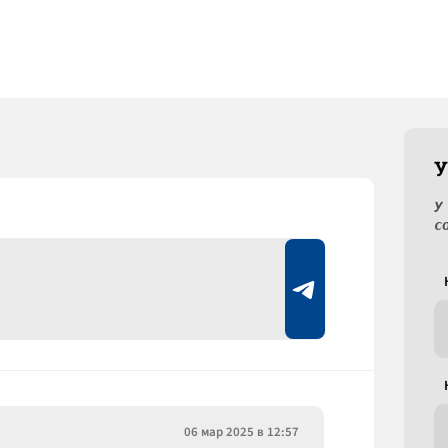
У
У
с
06 мар 2025 в 12:57