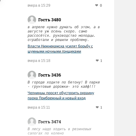
0
вчера в 15:29
Гость 3480
в апреле нужно думать об этом, а в
августе уж осень скоро. само
рассосётся. руководство молодцы.
отработали и решили проблему.
Власти Нижнекамска усилят борьбу с
шумными ночными гонщиками
1
вчера в 15:18
Гость 3436
В городе ходите по бетону! В парке
- грунтовые дорожки- это кайф!!!
Челнинцы просят обустроить окраину
парка Прибрежный и новый вход
1
вчера в 15:11
Гость 3474
В лесу надо ходить в резиновых
сапогах по колено