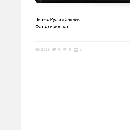
Видео: Рустам Закиев
Фото: скриншот
2113
6
0
0