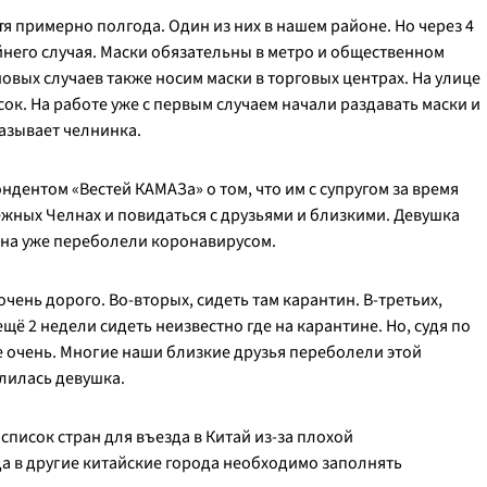
я примерно полгода. Один из них в нашем районе. Но через 4
него случая. Маски обязательны в метро и общественном
новых случаев также носим маски в торговых центрах. На улице
к. На работе уже с первым случаем начали раздавать маски и
казывает челнинка.
ндентом «Вестей КАМАЗа» о том, что им с супругом за время
ежных Челнах и повидаться с друзьями и близкими. Девушка
тана уже переболели коронавирусом.
очень дорого. Во-вторых, сидеть там карантин. В-третьих,
о ещё 2 недели сидеть неизвестно где на карантине. Но, судя по
 не очень. Многие наши близкие друзья переболели этой
елилась девушка.
список стран для въезда в Китай из-за плохой
а в другие китайские города необходимо заполнять