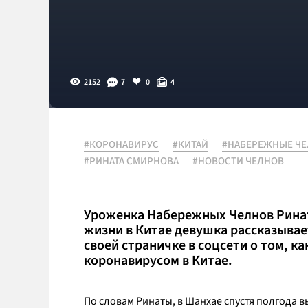
2152
7
0
4
#КОРОНАВИРУС
#КИТАЙ
#НАБЕРЕЖНЫЕ Ч
#РИНАТА СМИРНОВА
#НОВОСТИ ЧЕЛНОВ
Уроженка Набережных Челнов Ринат
жизни в Китае девушка рассказывае
своей страничке в соцсети о том, к
коронавирусом в Китае.
По словам Ринаты, в Шанхае спустя полгода 