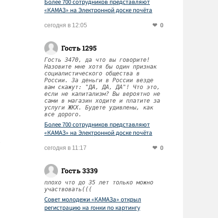
Более 700 сотрудников представляют
«КАМАЗ» на Электронной доске почёта
Татарстана
0
сегодня в 12:05
и
Гость 1295
Гость 3470, да что вы говорите!
Назовите мне хотя бы один признак
социалистического общества в
России. За деньги в России везде
вам скажут: "ДА, ДА, ДА"! Что это,
если не капитализм? Вы вероятно не
сами в магазин ходите и платите за
услуги ЖКХ. Будете удивлены, как
все дорого.
Более 700 сотрудников представляют
«КАМАЗ» на Электронной доске почёта
Татарстана
0
сегодня в 11:17
Гость 3339
плохо что до 35 лет только можно
участвовать(((
Совет молодежи «КАМАЗа» открыл
регистрацию на гонки по картингу