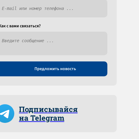
Как c вами связаться?
Предложить новость
Подписывайся
на Telegram