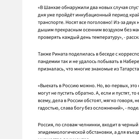
«В Шанхае обнаружили два новых случая спуст
дня уже пройдёт инкубационный период край
транспорте. Носят все поголовно! Из-за двух 
дышим прекрасным осенним воздухом без масо
проверять каждый день температуру», - расс
Также Рината поделилась в беседе с корреспо
пандемии так и не удалось побывать в Набер
призналась, что многие знакомые из Татарс
«Выехать в Россию можно. Но, во-первых, это 
могут не пустить обратно. А, если и пустят, т
всему, дела в России обстоят, мягко говоря,
гадостью, слава богу без осложнений», - под
Россия, по словам челнинки, входит в черный 
эпидемиологической обстановки, а для въезд