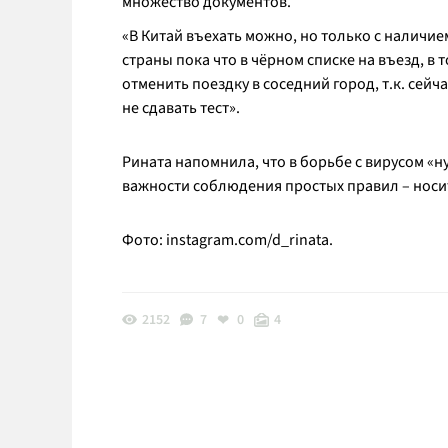
множество документов.
«В Китай въехать можно, но только с наличи
страны пока что в чёрном списке на въезд, в 
отменить поездку в соседний город, т.к. сей
не сдавать тест».
Рината напомнила, что в борьбе с вирусом «ну
важности соблюдения простых правил – носи
Фото: instagram.com/d_rinata.
2152
7
0
4