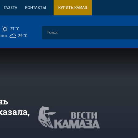
ГАЗЕТА
КОНТАКТЫ
КУПИТЬ КАМАЗ
27 °C
елны
29 °C
нь
казала,
е