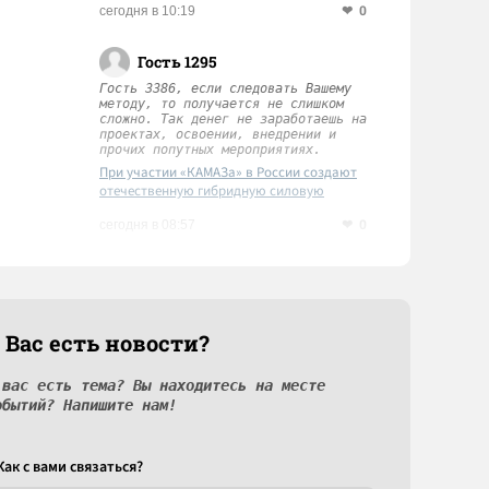
0
сегодня в 10:19
Гость 1295
Гость 3386, если следовать Вашему
методу, то получается не слишком
сложно. Так денег не заработаешь на
проектах, освоении, внедрении и
прочих попутных мероприятиях.
При участии «КАМАЗа» в России создают
отечественную гибридную силовую
установку
0
сегодня в 08:57
 Вас есть новости?
 вас есть тема? Вы находитесь на месте
обытий? Напишите нам!
Как c вами связаться?