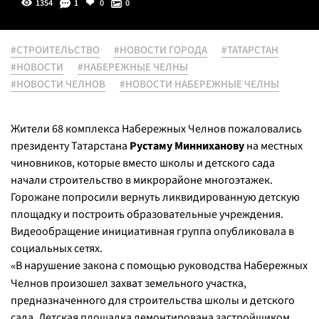
1354
1
0
0
#СТРОИТЕЛЬСТВО
#НОВОСТИ ГОРОДА
#ТАТАРСТАН
#НОВОСТИ
#НАБЕРЕЖНЫЕ ЧЕЛНЫ
#НОВОСТИ ЧЕЛНОВ
#НОВОСТИ НАБЕРЕЖНЫЕ ЧЕЛНЫ
Жители 68 комплекса Набережных Челнов пожаловались
президенту Татарстана
Рустаму Минниханову
на местных
чиновников, которые вместо школы и детского сада
начали строительство в микрорайоне многоэтажек.
Горожане попросили вернуть ликвидированную детскую
площадку и построить образовательные учреждения.
Видеообращение инициативная группа опубликовала в
социальных сетях.
В нарушение закона с помощью руководства Набережных
«
Челнов произошел захват земельного участка,
предназначенного для строительства школы и детского
сада. Детская площадка демонтирована застройщиком