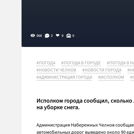
568
3
0
0
#ПОГОДА
#ПОГОДА В ГОРОДЕ
#ПОГОДА В 
#НОВОСТИ ЧЕЛНОВ
#НОВОСТИ ГОРОДА
#Н
#АДМИНИСТРАЦИЯ ГОРОДА
#ИСПОЛКОМ
#
Исполком города сообщил, сколько 
на уборке снега.
Администрация Набережных Челнов сообщает,
автомобильных дорог выведено около 90 ед