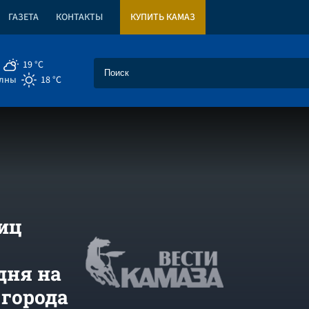
ГАЗЕТА
КОНТАКТЫ
КУПИТЬ КАМАЗ
19 °C
елны
18 °C
ниц
дня на
 города