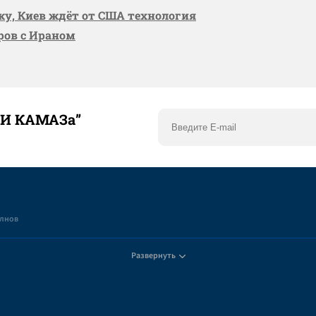
вку, Киев ждёт от США технология
оров с Ираном
ТИ КАМАЗа”
елнов
Развернуть