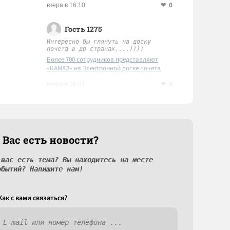
0
вчера в 16:10
Гость 1275
Интересно бы глянуть на доску
почета в др странах....))))
Более 700 сотрудников представляют
«КАМАЗ» на Электронной доске почёта
Татарстана
0
вчера в 16:01
 Вас есть новости?
 вас есть тема? Вы находитесь на месте
обытий? Напишите нам!
Как c вами связаться?