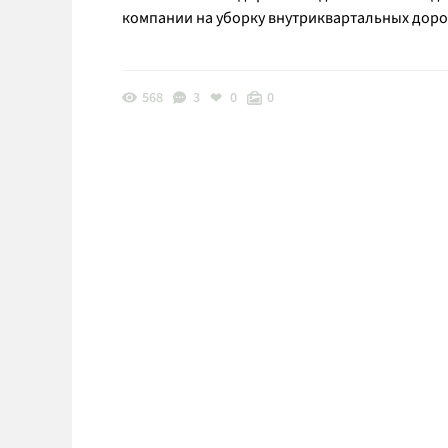
компании на уборку внутриквартальных дорог
568
3
0
0