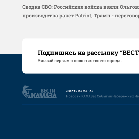
Сводка СВО: Российские войска взяли Ольго
производства ракет Patriot, Трамп - перегов
Подпишись на рассылку “ВЕС
Узнaвай первым о новостях твоего города!
«Вести КАМАЗа»
Новости КАМАЗа | События Набережных Ч
Полезная информация
Пользовательское соглашение