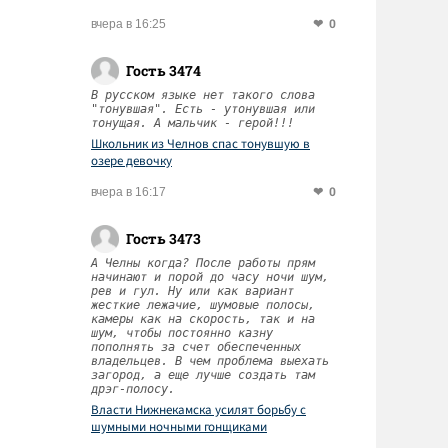
0
вчера в 16:25
Гость 3474
В русском языке нет такого слова
"тонувшая". Есть - утонувшая или
тонущая. А мальчик - герой!!!
Школьник из Челнов спас тонувшую в
озере девочку
0
вчера в 16:17
Гость 3473
А Челны когда? После работы прям
начинают и порой до часу ночи шум,
рев и гул. Ну или как вариант
жесткие лежачие, шумовые полосы,
камеры как на скорость, так и на
шум, чтобы постоянно казну
пополнять за счет обеспеченных
владельцев. В чем проблема выехать
загород, а еще лучше создать там
дрэг-полосу.
Власти Нижнекамска усилят борьбу с
шумными ночными гонщиками