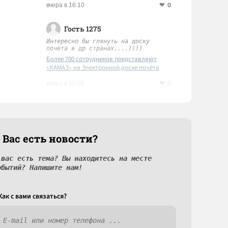
0
вчера в 16:10
Гость 1275
Интересно бы глянуть на доску
почета в др странах....))))
Более 700 сотрудников представляют
«КАМАЗ» на Электронной доске почёта
Татарстана
0
вчера в 16:01
 Вас есть новости?
 вас есть тема? Вы находитесь на месте
обытий? Напишите нам!
Как c вами связаться?