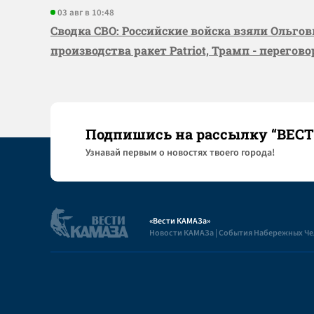
03 авг в 10:48
Сводка СВО: Российские войска взяли Ольго
производства ракет Patriot, Трамп - перегов
Подпишись на рассылку “ВЕС
Узнaвай первым о новостях твоего города!
«Вести КАМАЗа»
Новости КАМАЗа | События Набережных Ч
Полезная информация