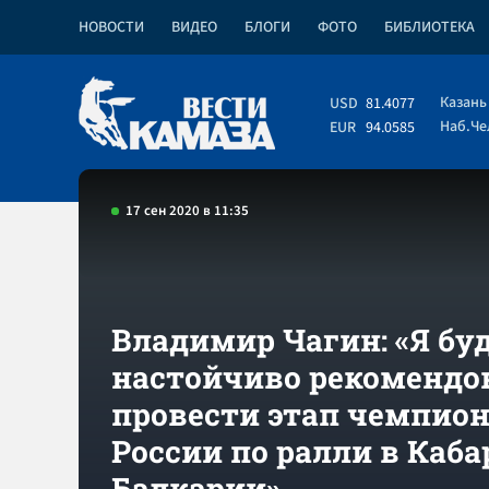
НОВОСТИ
ВИДЕО
БЛОГИ
ФОТО
БИБЛИОТЕКА
Казань
USD
81.4077
Наб.Ч
EUR
94.0585
17 сен 2020 в 11:35
Владимир Чагин: «Я бу
настойчиво рекомендо
провести этап чемпио
России по ралли в Каба
Балкарии»