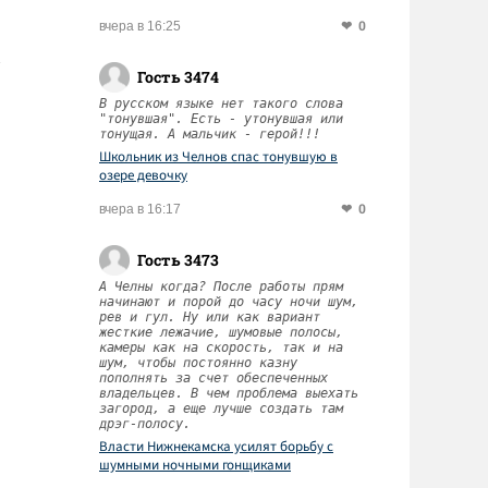
0
вчера в 16:25
Гость 3474
В русском языке нет такого слова
"тонувшая". Есть - утонувшая или
тонущая. А мальчик - герой!!!
Школьник из Челнов спас тонувшую в
озере девочку
0
вчера в 16:17
Гость 3473
А Челны когда? После работы прям
начинают и порой до часу ночи шум,
рев и гул. Ну или как вариант
жесткие лежачие, шумовые полосы,
камеры как на скорость, так и на
шум, чтобы постоянно казну
пополнять за счет обеспеченных
владельцев. В чем проблема выехать
загород, а еще лучше создать там
дрэг-полосу.
Власти Нижнекамска усилят борьбу с
шумными ночными гонщиками