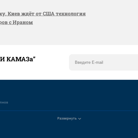
вку, Киев ждёт от США технология
оров с Ираном
ТИ КАМАЗа”
елнов
Развернуть