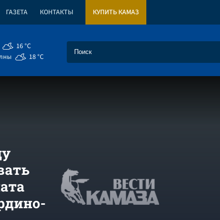
ГАЗЕТА
КОНТАКТЫ
КУПИТЬ КАМАЗ
16 °C
елны
18 °C
ду
вать
ната
рдино-