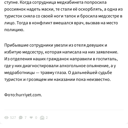
ступне. Когда сотрудница медкабинета попросила
россиянок надеть маски, те стали её оскорблять, а одна из
туристок сняла со своей ноги тапок и бросила медсестре в
лицо. Тогда в конфликт вмешался врач, вызвав на место
полицию.
Прибывшие сотрудники увезли из отеля девушек и
избитую медсестру, которая написала на них заявление.
Из отделения наших гражданок направили в госпиталь,
где у них диагностировали алкогольное опьянение, а у
медработницы — травму глаза. О дальнейшей судьбе
туристок и грозящем им наказании пока неизвестно.
Фото:hurriyet.com.
527
7
0
2