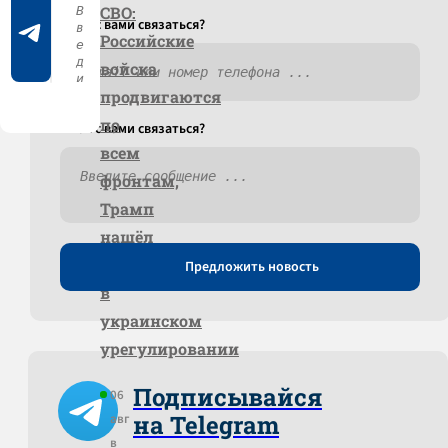
СВО:
Как c вами связаться?
Российские
войска
продвигаются
по
Как c вами связаться?
всем
фронтам,
Трамп
нашёл
прогресс
Предложить новость
в
украинском
урегулировании
Подписывайся
06
на Telegram
авг
в