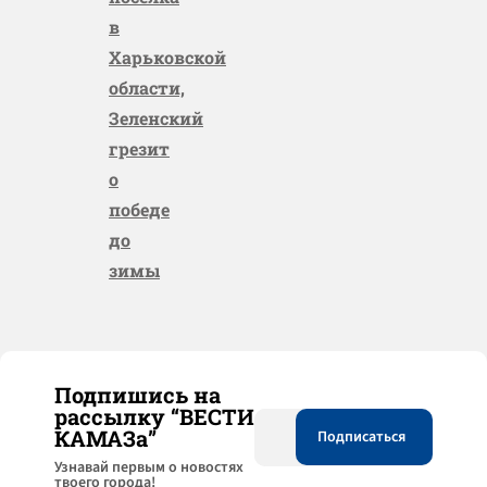
в
Харьковской
области,
Зеленский
грезит
о
победе
до
зимы
Подпишись на
рассылку “ВЕСТИ
КАМАЗа”
Узнaвай первым о новостях
твоего города!