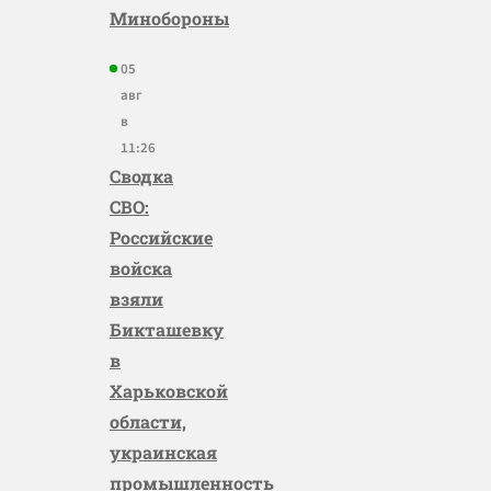
Минобороны
05
авг
в
11:26
Сводка
СВО:
Российские
войска
взяли
Бикташевку
в
Харьковской
области,
украинская
промышленность