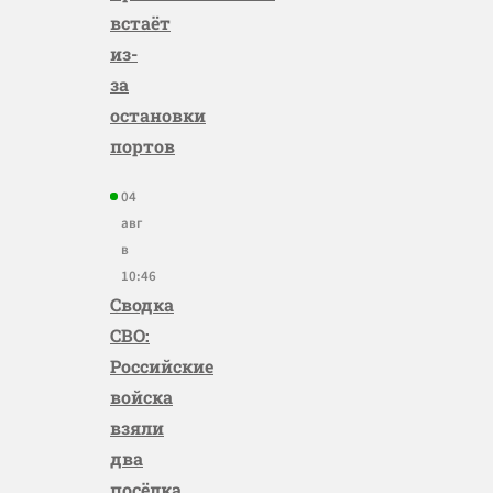
встаёт
из-
за
остановки
портов
04
авг
в
10:46
Сводка
СВО:
Российские
войска
взяли
два
посёлка