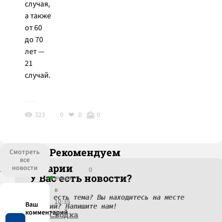
случая,
а также
от 60
до 70
лет —
21
случай.
323
0
0
0
Рекомендуем
Смотреть
все
Комментарии
новости
0
У Вас есть новости?
вчера
в
У вас есть тема? Вы находитесь на месте
10:35
событий? Напишите нам!
Сводка