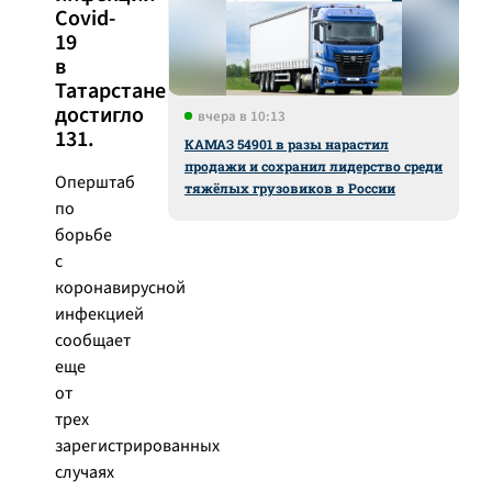
Covid-
19
в
Татарстане
достигло
вчера в 10:13
131.
КАМАЗ 54901 в разы нарастил
продажи и сохранил лидерство среди
Оперштаб
тяжёлых грузовиков в России
по
борьбе
с
коронавирусной
инфекцией
сообщает
еще
от
трех
зарегистрированных
случаях