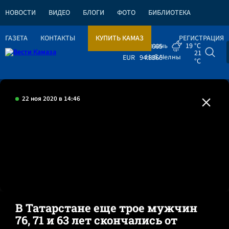
НОВОСТИ
ВИДЕО
БЛОГИ
ФОТО
БИБЛИОТЕКА
ГАЗЕТА
КОНТАКТЫ
КУПИТЬ КАМАЗ
РЕГИСТРАЦИЯ
Казань
19 °C
USD
82.1665
21
Наб.Челны
EUR
94.8366
°C
22 ноя 2020 в 14:46
В Татарстане еще трое мужчин
76, 71 и 63 лет скончались от