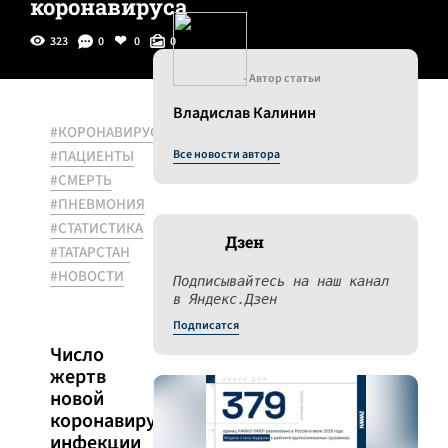
коронавируса
323
0
0
0
- Автор статьи
Владислав Калинин
#КОРОНАВИРУС
#ПАЦИЕНТЫ
Все новости автора
#СМЕРТЬ
#ПНЕВМОНИЯ
#СТАТИСТИКА
Дзен
#ТАТАРСТАН
#НОВОСТИ
Подписывайтесь на наш канал
в Яндекс.Дзен
Подписатся
Число
жертв
новой
коронавирусной
инфекции