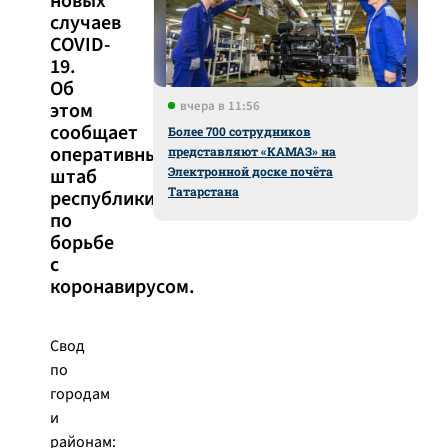
новых
случаев
COVID-
19.
Об
этом
вчера в 11:56
сообщает
Более 700 сотрудников
оперативный
представляют «КАМАЗ» на
штаб
Электронной доске почёта
Татарстана
республики
по
борьбе
с
коронавирусом.
Свод
по
городам
и
районам: