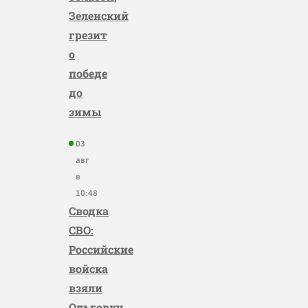
Зеленский
грезит
о
победе
до
зимы
03
авг
в
10:48
Сводка
СВО:
Российские
войска
взяли
Ольговку,