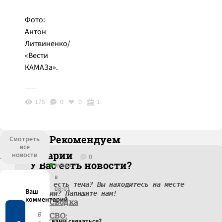
Фото:
Антон
Литвиненко/
«Вести
КАМАЗа».
175
0
0
1
Рекомендуем
Смотреть
все
Комментарии
новости
0
У Вас есть новости?
вчера
в
У вас есть тема? Вы находитесь на месте
08:01
событий? Напишите нам!
Сводка
СВО:
Как c вами связаться?