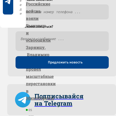
Российские
войска
взяли
Рыжевку
Как c вами связаться?
и
освободили
Зарницу,
Владимир
Путин
Предложить новость
провёл
масштабные
перестановки
в
Подписывайся
Минобороны
на Telegram
05