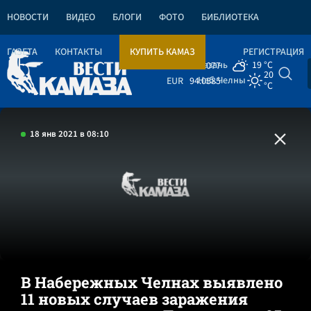
НОВОСТИ
ВИДЕО
БЛОГИ
ФОТО
БИБЛИОТЕКА
ГАЗЕТА
КОНТАКТЫ
КУПИТЬ КАМАЗ
РЕГИСТРАЦИЯ
Казань
19 °C
USD
81.4077
20
Наб.Челны
EUR
94.0585
°C
18 янв 2021 в 08:10
В Набережных Челнах выявлено
11 новых случаев заражения