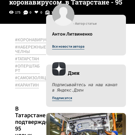
коронавирусом, в Татарстане - 95
175
0
0
1
- Автор статьи
Антон Литвиненко
#КОРОНАВИРУС
#НАБЕРЕЖНЫЕ
Все новости автора
ЧЕЛНЫ
#ТАТАРСТАН
#ОПЕРШТАБ
РТ
Дзен
#САМОИЗОЛЯЦИЯ
#КАРАНТИН
Подписывайтесь на наш канал
в Яндекс.Дзен
Подписатся
В
Татарстане
подтверждено
95