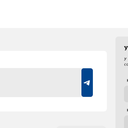
У
У
с