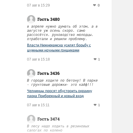
0
07 авг в 15:29
Гость 3480
в апреле нужно думать об этом, а в
августе уж осень скоро. само
рассосётся. руководство молодцы.
отработали и решили проблему.
Власти Нижнекамска усилят борьбу с
шумными ночными гонщиками
1
07 авг в 15:18
Гость 3436
В городе ходите по бетону! В парке
- грунтовые дорожки- это кайф!!!
Челнинцы просят обустроить окраину
парка Прибрежный и новый вход
1
07 авг в 15:11
Гость 3474
В лесу надо ходить в резиновых
сапогах по колено