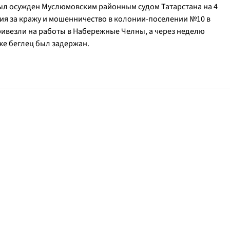
был осужден Муслюмовским районным судом Татарстана на 4
ия за кражу и мошенничество в колонии-поселении №10 в
привезли на работы в Набережные Челны, а через неделю
же беглец был задержан.