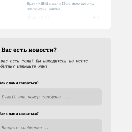
Врачи КДМЦ спасли 12-летнюю девочку
после укуса гадюки
1
07 авг в 15:05
 Вас есть новости?
 вас есть тема? Вы находитесь на месте
обытий? Напишите нам!
Как c вами связаться?
Как c вами связаться?