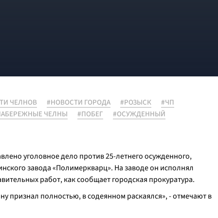
ТИ ЧЕЛНОВ
#НОВОСТИ ГОРОДА
#РОЗЫСК
#ЧП
НАБЕРЕЖНЫЕ ЧЕЛНЫ
#ПОБЕГ
#ОСУЖДЕННЫЙ
влено уголовное дело против 25-летнего осужденного,
нинского завода «Полимеркварц». На заводе он исполнял
вительных работ, как сообщает городская прокуратура.
ну признал полностью, в содеянном раскаялся», - отмечают в