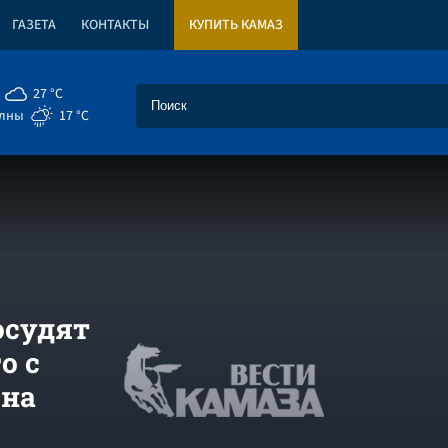
ГАЗЕТА
КОНТАКТЫ
КУПИТЬ КАМАЗ
27 °C
елны
17 °C
осудят
о с
 на