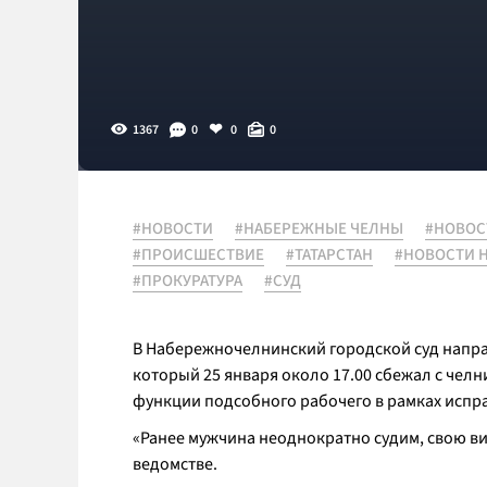
1367
0
0
0
#НОВОСТИ
#НАБЕРЕЖНЫЕ ЧЕЛНЫ
#НОВОС
#ПРОИСШЕСТВИЕ
#ТАТАРСТАН
#НОВОСТИ 
#ПРОКУРАТУРА
#СУД
В Набережночелнинский городской суд напра
который 25 января около 17.00 сбежал с чел
функции подсобного рабочего в рамках испра
«Ранее мужчина неоднократно судим, свою ви
ведомстве.