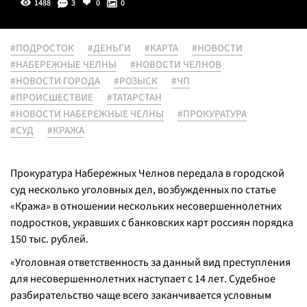
1488
3
0
0
#ПОДРОСТОК
#ДЕНЬГИ
#КАРТА
#НОВОСТИ
#НАБЕРЕЖНЫЕ ЧЕЛНЫ
#НОВОСТИ ЧЕЛНОВ
#НОВОСТИ ГОРОДА
#РОЗЫСК
#ЧП
#ПРОИСШЕСТВИЕ
#ТАТАРСТАН
#НОВОСТИ НАБЕРЕЖНЫЕ ЧЕЛНЫ
#ПРОКУРАТУРА
#СУД
#КРАЖА
Прокуратура Набережных Челнов передала в городской
суд несколько уголовных дел, возбужденных по статье
«Кража» в отношении нескольких несовершеннолетних
подростков, укравших с банковских карт россиян порядка
150 тыс. рублей.
«
Уголовная ответственность за данный вид преступления
для несовершеннолетних наступает с 14 лет. Судебное
разбирательство чаще всего заканчивается условным