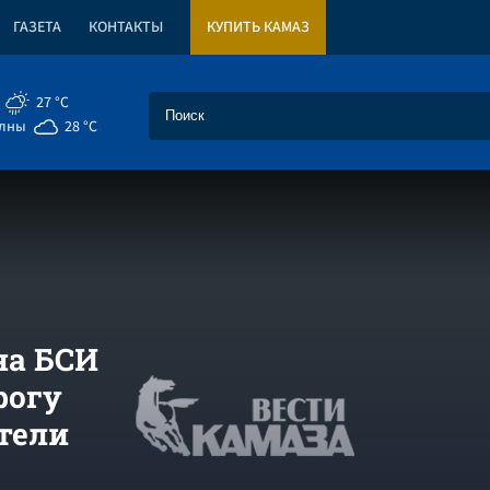
ГАЗЕТА
КОНТАКТЫ
КУПИТЬ КАМАЗ
27 °C
елны
28 °C
на БСИ
рогу
ители