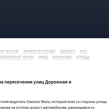
ТИ ЧЕЛНОВ
#НОВОСТИ ГОРОДА
#ДОРОГА
#ЧП
НАБЕРЕЖНЫЕ ЧЕЛНЫ
#МВД
#ПОЛИЦИЯ
#ГИБДД
 на пересечении улиц Дорожная и
тний водитель Daewoo Nexia, который ехал со стороны улицы
рожная не уступил дорогу автомобилям, движущимся со