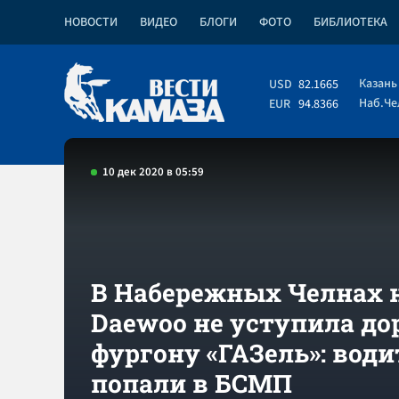
НОВОСТИ
ВИДЕО
БЛОГИ
ФОТО
БИБЛИОТЕКА
Казань
USD
82.1665
Наб.Ч
EUR
94.8366
10 дек 2020 в 05:59
В Набережных Челнах 
Daewoo не уступила до
фургону «ГАЗель»: вод
попали в БСМП