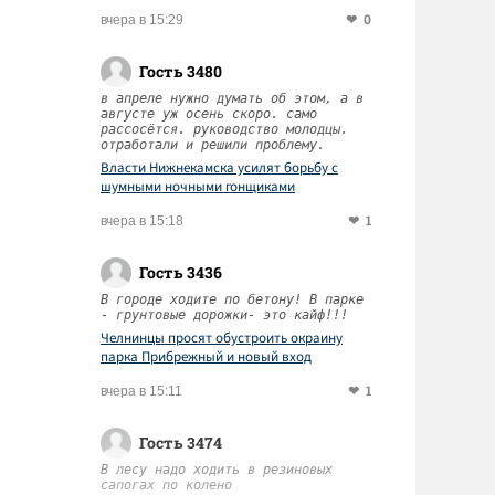
0
вчера в 15:29
Гость 3480
в апреле нужно думать об этом, а в
августе уж осень скоро. само
рассосётся. руководство молодцы.
отработали и решили проблему.
Власти Нижнекамска усилят борьбу с
шумными ночными гонщиками
1
вчера в 15:18
Гость 3436
В городе ходите по бетону! В парке
- грунтовые дорожки- это кайф!!!
Челнинцы просят обустроить окраину
парка Прибрежный и новый вход
1
вчера в 15:11
Гость 3474
В лесу надо ходить в резиновых
сапогах по колено