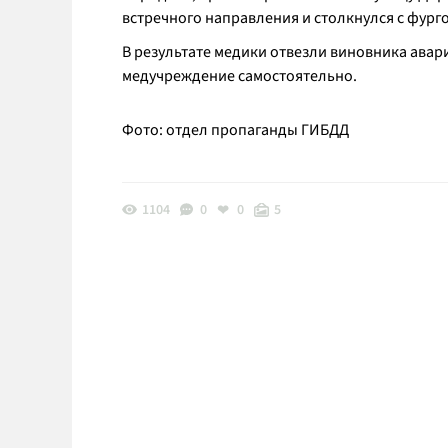
встречного направления и столкнулся с фург
В результате медики отвезли виновника авари
медучреждение самостоятельно.
Фото: отдел пропаганды ГИБДД
1104
0
0
5