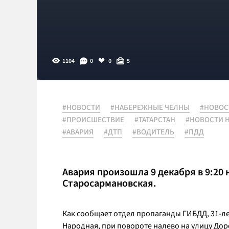
1104
0
0
5
#НОВОСТИ
#НАБЕРЕЖНЫЕ ЧЕЛНЫ
#НОВОС
#ПРОИСШЕСТВИЕ
#ТАТАРСТАН
#НОВОСТИ 
#АВАРИЯ
#ДТП
#ВОДИТЕЛЬ
#ПДД
Авария произошла 9 декабря в 9:20
Старосармановская.
Как сообщает отдел пропаганды ГИБДД, 31-ле
Народная, при повороте налево на улицу До