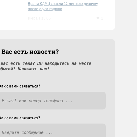
Врачи КДМЦ спасли 12-летнюю девочку
после укуса гадюки
1
вчера в 15:05
 Вас есть новости?
 вас есть тема? Вы находитесь на месте
обытий? Напишите нам!
Как c вами связаться?
Как c вами связаться?