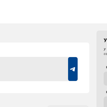
У
У
с