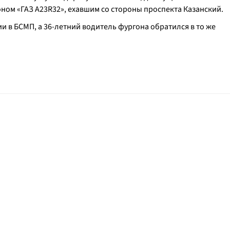
оном «ГАЗ А23R32», ехавшим со стороны проспекта Казанский.
и в БСМП, а 36-летний водитель фургона обратился в то же