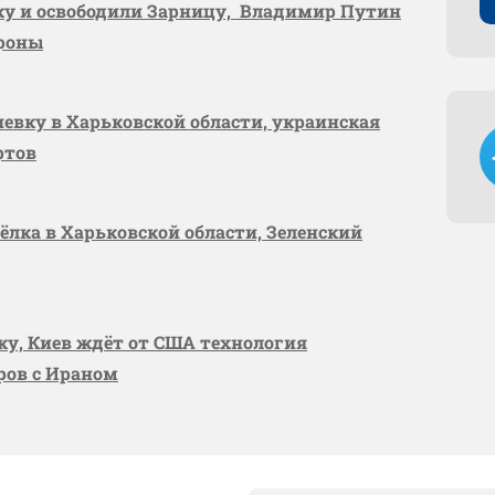
вку и освободили Зарницу, Владимир Путин
ороны
шевку в Харьковской области, украинская
ртов
сёлка в Харьковской области, Зеленский
вку, Киев ждёт от США технология
оров с Ираном