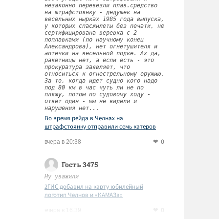
незаконно перевезли плав.средство
на штрафстоянку - дедушек на
весельных нырках 1985 года выпуска,
у которых спасжилеты без печати, не
сертифицирована веревка с 2
поплавками (по научному конец
Александрова), нет огнетушителя и
аптечки на весельной лодке. Ах да,
ракетницы нет, а если есть - это
прокуратура заявляет, что
относиться к огнестрельному оружию.
За то, когда идет судно кого надо
под 80 км в час чуть ли не по
пляжу, потом по судовому ходу -
ответ один - мы не видели и
нарушения нет...
Во время рейда в Челнах на
штрафстоянку отправили семь катеров
0
вчера в 20:38
Гость 3475
Ну уважили
2ГИС добавил на карту юбилейный
логотип Челнов и «КАМАЗа»
0
вчера в 16:39