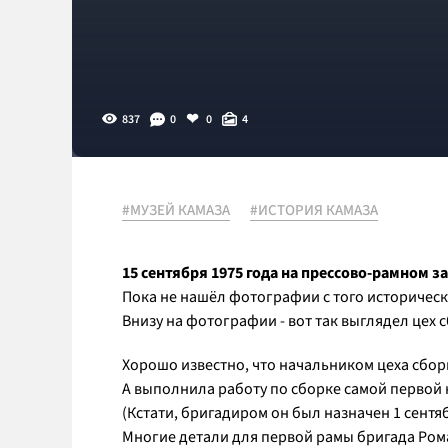
837
0
0
4
#МУЗЕЙ КАМАЗА
#ИСТОРИЯ КАМАЗА
15 сентября 1975 года на прессово-рамном з
Пока не нашёл фотографии с того историческо
Внизу на фотографии - вот так выглядел цех с
Хорошо известно, что начальником цеха сборк
А выполнила работу по сборке самой первой
(Кстати, бригадиром он был назначен 1 сентябр
Многие детали для первой рамы бригада Рома