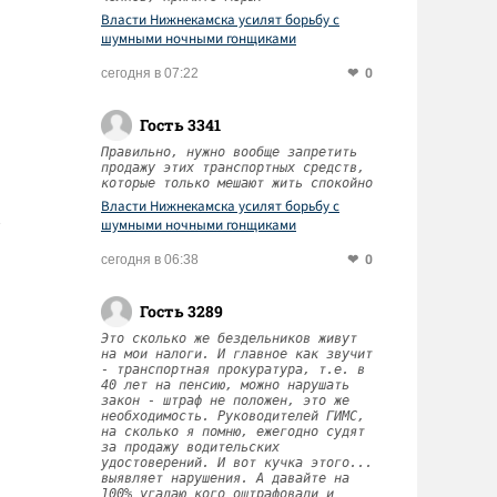
Власти Нижнекамска усилят борьбу с
шумными ночными гонщиками
0
сегодня в 07:22
Гость 3341
Правильно, нужно вообще запретить
продажу этих транспортных средств,
которые только мешают жить спокойно
Власти Нижнекамска усилят борьбу с
шумными ночными гонщиками
0
сегодня в 06:38
Гость 3289
Это сколько же бездельников живут
на мои налоги. И главное как звучит
- транспортная прокуратура, т.е. в
40 лет на пенсию, можно нарушать
закон - штраф не положен, это же
необходимость. Руководителей ГИМС,
на сколько я помню, ежегодно судят
за продажу водительских
удостоверений. И вот кучка этого...
выявляет нарушения. А давайте на
100% угадаю кого оштрафовали и