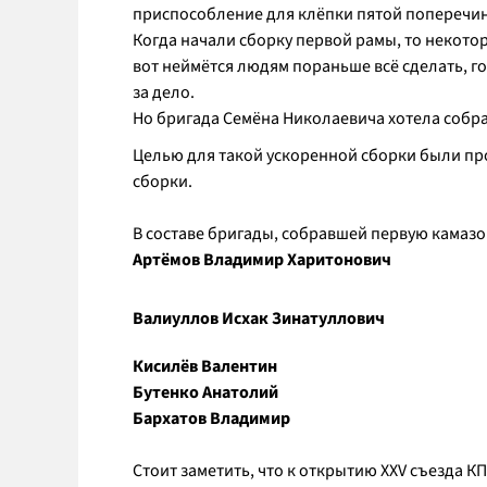
приспособление для клёпки пятой поперечин
Когда начали сборку первой рамы, то некото
вот неймётся людям пораньше всё сделать, г
за дело.
Но бригада Семёна Николаевича хотела собра
Целью для такой ускоренной сборки были пр
сборки.
В составе бригады, собравшей первую камазо
Артёмов Владимир Харитонович
Валиуллов Исхак Зинатуллович
Кисилёв Валентин
Бутенко Анатолий
Бархатов Владимир
Стоит заметить, что к открытию XXV съезда К