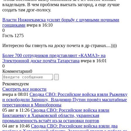
владельцев. В чем проблема выехать загород, а еще лучше
создать там дрэг-полосу.
Власти Нижнекамска усилят борьбу с шумными ночными
гонщиками
вчера в 16:10
0
Гость 1275
Интересно бы глянуть на доску почета в др странах....))))
Более 700 сотрудников представляют «КАМАЗ» на
Электронной доске почёта Татарстана
вчера в 16:01
0
Комментарии
0
Рекомендуем
Смотреть все новости
вчера в 08:01
Сводка СВО: Российские войска взяли Рыжевку
и освободили Зарницу, Владимир Путин провёл масштабные
перестановки в Минобороны
05 авг в 11:26
Сводка СВО: Российские войска взяли
Бикташевку в Харьковской области, украинская
промышленность встаёт из-за остановки портов
04 авг в 10:46
Сводка СВО: Российские войска взяли два