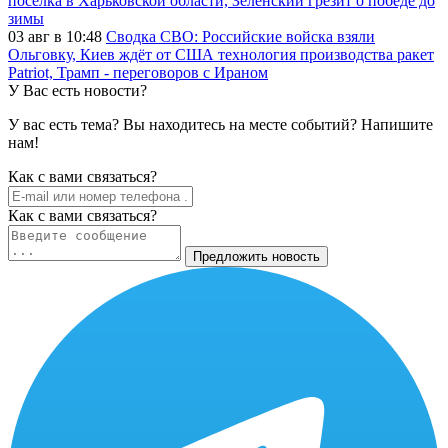
посёлка в Харьковской области, Зеленский грезит о победе до
зимы
03 авг в 10:48
Сводка СВО: Российские войска взяли
Ольговку, Киев ждёт от США технология производства ракет
Patriot, Трамп - переговоров с Ираном
У Вас есть новости?
У вас есть тема? Вы находитесь на месте событий? Напишите
нам!
Как c вами связаться?
Как c вами связаться?
Предложить новость