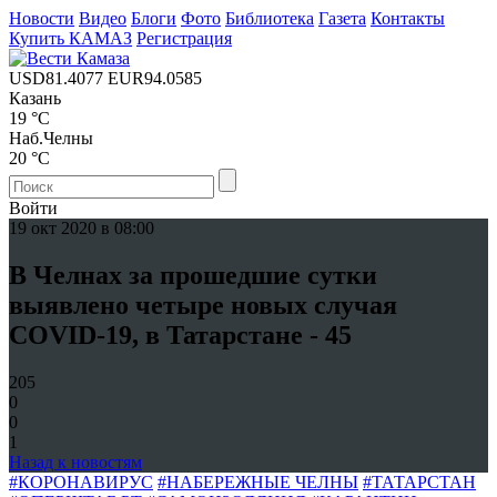
Новости
Видео
Блоги
Фото
Библиотека
Газета
Контакты
Купить КАМАЗ
Регистрация
USD
81.4077
EUR
94.0585
Казань
19 °C
Наб.Челны
20 °C
Войти
19 окт 2020 в 08:00
В Челнах за прошедшие сутки
выявлено четыре новых случая
COVID-19, в Татарстане - 45
205
0
0
1
Назад к новостям
#КОРОНАВИРУС
#НАБЕРЕЖНЫЕ ЧЕЛНЫ
#ТАТАРСТАН