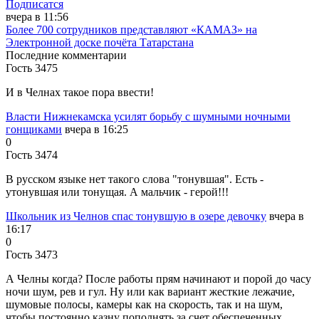
Подписатся
вчера в 11:56
Более 700 сотрудников представляют «КАМАЗ» на
Электронной доске почёта Татарстана
Последние комментарии
Гость 3475
И в Челнах такое пора ввести!
Власти Нижнекамска усилят борьбу с шумными ночными
гонщиками
вчера в 16:25
0
Гость 3474
В русском языке нет такого слова "тонувшая". Есть -
утонувшая или тонущая. А мальчик - герой!!!
Школьник из Челнов спас тонувшую в озере девочку
вчера в
16:17
0
Гость 3473
А Челны когда? После работы прям начинают и порой до часу
ночи шум, рев и гул. Ну или как вариант жесткие лежачие,
шумовые полосы, камеры как на скорость, так и на шум,
чтобы постоянно казну пополнять за счет обеспеченных