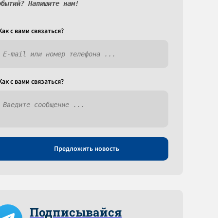
обытий? Напишите нам!
Как c вами связаться?
Как c вами связаться?
Предложить новость
Подписывайся