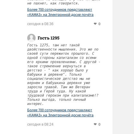
не пахнет, как говорится.
Более 700 сотрудников представляют
«КАМАЗ» на Электронной доске почёта
Татарстана
0
сегодня в 08:36
Гость 1295
Гость 1275, там нет такой
двойственности мышления. Это же по
своей сути пережиток прошлого. С
одной стороны капитализм со всеми
его яркими проявлениями. С другой -
такое стремление вернуться в
детство - " как хорошо было у
бабушки в деревне". Только
социалистическое детство мы не
вернем и бабушкина деревня уже
заросла травой. Там же Ветеран
труда и Герой туда. Ну какой
трудовой героизм при капитализме!?
Только выгода, только личный
интерес.
Более 700 сотрудников представляют
«КАМАЗ» на Электронной доске почёта
Татарстана
0
сегодня в 08:24