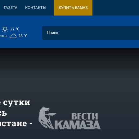
ГАЗЕТА
КОНТАКТЫ
КУПИТЬ КАМАЗ
27 °C
елны
28 °C
 сутки
сь
стане -