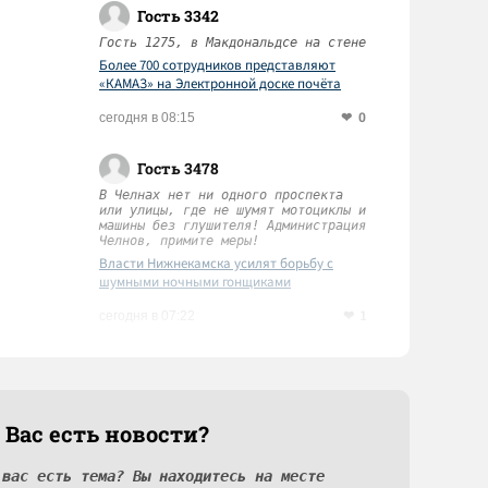
Гость 3342
Гость 1275, в Макдональдсе на стене
Более 700 сотрудников представляют
«КАМАЗ» на Электронной доске почёта
Татарстана
0
сегодня в 08:15
Гость 3478
В Челнах нет ни одного проспекта
или улицы, где не шумят мотоциклы и
машины без глушителя! Администрация
Челнов, примите меры!
Власти Нижнекамска усилят борьбу с
шумными ночными гонщиками
1
сегодня в 07:22
 Вас есть новости?
 вас есть тема? Вы находитесь на месте