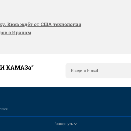
вку, Киев ждёт от США технология
оров с Ираном
ТИ КАМАЗа”
елнов
Развернуть