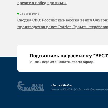
грезит о победе до зимы
03 авг в 10:48
Сводка СВО: Российские войска взяли Ольго
производства ракет Patriot, Трамп - перегов
Подпишись на рассылку “ВЕС
Узнaвай первым о новостях твоего города!
«Вести КАМАЗа»
Новости КАМАЗа | События Набережных Ч